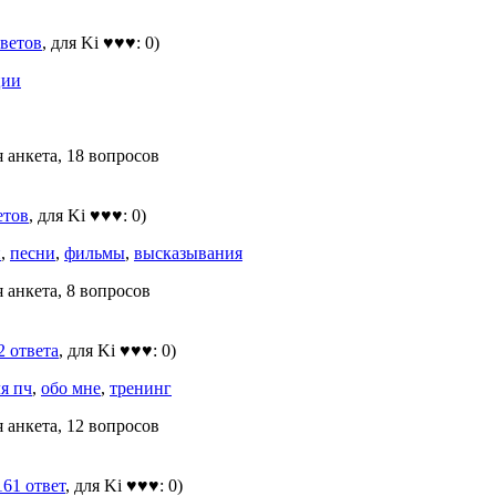
тветов
, для Ki ♥♥♥: 0)
ции
я анкета, 18 вопросов
етов
, для Ki ♥♥♥: 0)
и
,
песни
,
фильмы
,
высказывания
 анкета, 8 вопросов
2 ответа
, для Ki ♥♥♥: 0)
я пч
,
обо мне
,
тренинг
я анкета, 12 вопросов
161 ответ
, для Ki ♥♥♥: 0)