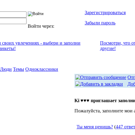
Зарегистрироваться
Забыли пароль
Войти через:
и своих увлечениях - выбери и заполни
Посмотри, что о
анкеты!
другие!
Люди
Темы
Одноклассники
Отп
Доб
Ki ♥♥♥ приглашает заполн
Пожалуйста, заполните мои 
Ты меня ценишь?
(
447 отве