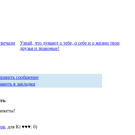
твeчали
Узнай, что думают о тебе, о себе и о жизни твои
друзья и знакомые!
равить сообщение
авить в закладки
ить
анкеты!
тов
, для Ki ♥♥♥: 0)