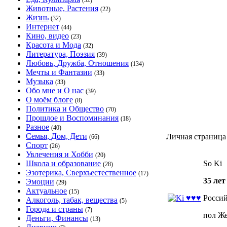
(32)
Животные, Растения
(22)
Жизнь
(32)
Интернет
(44)
Кино, видео
(23)
Красота и Мода
(32)
Литература, Поэзия
(39)
Любовь, Дружба, Отношения
(134)
Мечты и Фантазии
(33)
Музыка
(33)
Обо мне и О нас
(39)
О моём блоге
(8)
Политика и Общество
(70)
Прошлое и Воспоминания
(18)
Разное
(40)
Семья, Дом, Дети
Личная страница
(66)
Спорт
(26)
Увлечения и Хобби
(20)
Школа и образование
So Ki
(28)
Эзотерика, Сверхъестественное
(17)
35 лет
Эмоции
(29)
Актуальное
(15)
Россий
Алкоголь, табак, вещества
(5)
Города и страны
(7)
пол Ж
Деньги, Финансы
(13)