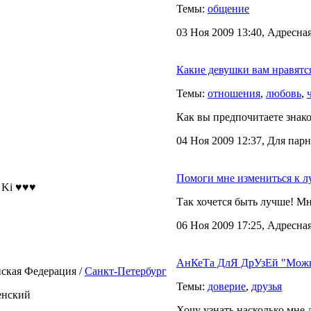
Темы:
общение
03 Ноя 2009 13:40, Адресная
Какие девушки вам нравятс
Темы:
отношения
,
любовь
,
Как вы предпочитаете знако
04 Ноя 2009 12:37, Для пар
Помоги мне измениться к л
 Ki ♥♥♥
Так хочется быть лучше! М
06 Ноя 2009 17:25, Адресная
АнКеТа ДлЯ ДрУзЕй "Можно
ская Федерация /
Санкт-Петербург
Темы:
доверие
,
друзья
енский
Хочу узнать насколько мне 