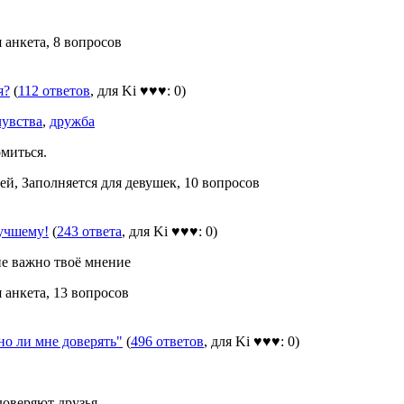
 анкета, 8 вопросов
я?
(
112 ответов
, для Ki ♥♥♥: 0)
чувства
,
дружба
миться.
ней, Заполняется для девушек, 10 вопросов
учшему!
(
243 ответа
, для Ki ♥♥♥: 0)
не важно твоё мнение
 анкета, 13 вопросов
 ли мне доверять"
(
496 ответов
, для Ki ♥♥♥: 0)
доверяют друзья