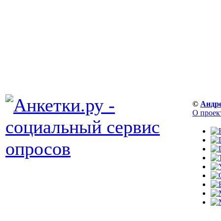
©
Андр
О проек