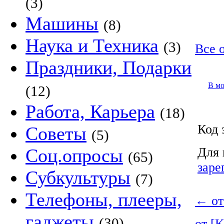
(3)
Машины
(8)
Наука и Техника
(3)
Все 
Праздники, Подарки
В м
(12)
Работа, Карьера
(18)
Код 
Советы
(5)
Соц.опросы
Для 
(65)
заре
Субкультуры
(7)
Телефоны, плееры,
←
от
гаджеты
(30)
от [