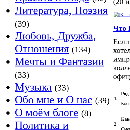
(20 и
Литература, Поэзия
(39)
Что 
Любовь, Дружба,
Если
Отношения
(134)
хоте
импр
Мечты и Фантазии
колл
(33)
офиц
Музыка
(33)
Род
Обо мне и О нас
(39)
1.
Косп
О моём блоге
(8)
Как
Политика и
2.
Сме