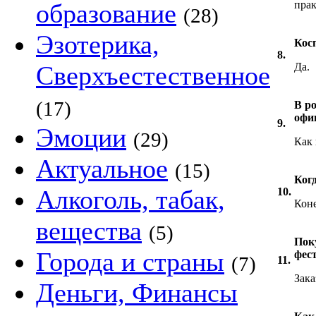
образование
прак
(28)
Эзотерика,
Кос
8.
Сверхъестественное
Да.
(17)
В р
офи
9.
Эмоции
(29)
Как 
Актуальное
(15)
Когд
Алкоголь, табак,
10.
Кон
вещества
(5)
Пок
Города и страны
фес
(7)
11.
Зака
Деньги, Финансы