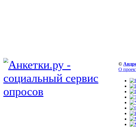
©
Андр
О проек