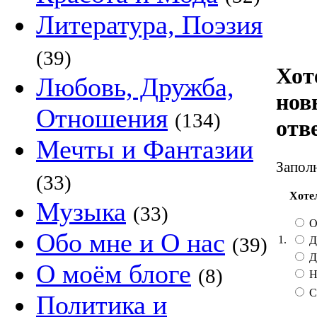
Литература, Поэзия
(39)
Хот
Любовь, Дружба,
нов
Отношения
(134)
отв
Мечты и Фантазии
Заполн
(33)
Хоте
Музыка
(33)
О
Обо мне и О нас
1.
(39)
Д
Д
О моём блоге
(8)
Н
С
Политика и