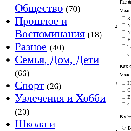
Где б
Общество
(70)
Можно
Прошлое и
За
У 
2.
Воспоминания
(18)
У
В
Разное
(40)
Та
С
Семья, Дом, Дети
Как 
(66)
Можно
Спорт
Н
3.
(26)
С 
Увлечения и Хобби
В 
С
(20)
В чё
Школа и
В