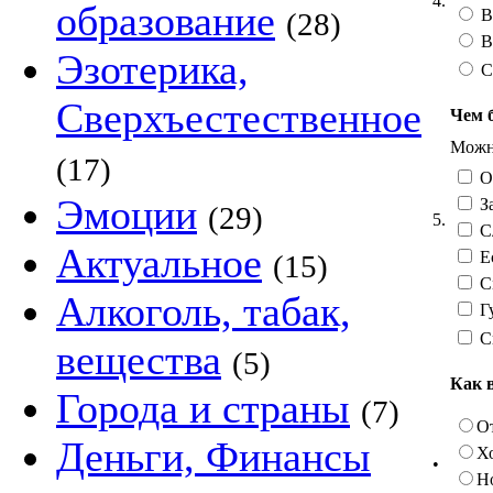
4.
образование
В
(28)
В
Эзотерика,
С
Сверхъестественное
Чем 
Можно
(17)
О
Эмоции
За
(29)
5.
Сл
Актуальное
Ес
(15)
См
Алкоголь, табак,
Гу
С
вещества
(5)
Как 
Города и страны
(7)
О
Деньги, Финансы
Х
•
Н