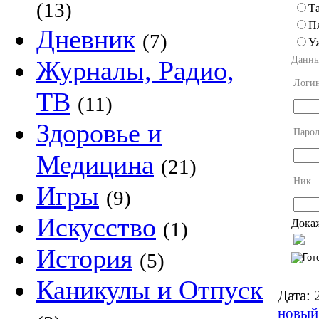
(13)
Та
П
Дневник
(7)
У
Данны
Журналы, Радио,
Логи
ТВ
(11)
Здоровье и
Парол
Медицина
(21)
Ник
Игры
(9)
Искусство
Докаж
(1)
История
(5)
Каникулы и Отпуск
Дата:
2
новый