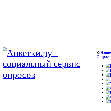
©
Андр
О проек