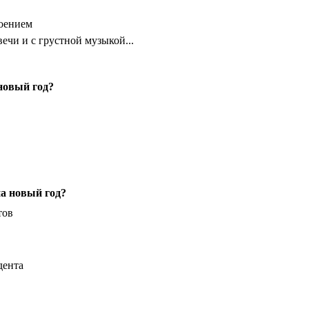
оением
ечи и с грустной музыкой...
новый год?
а новый год?
тов
дента