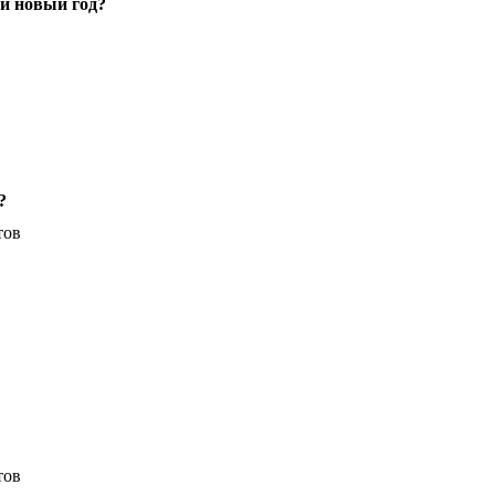
й новый год?
?
тов
тов