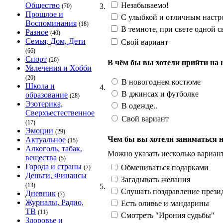
Незабываемо!
Общество
3.
(70)
Прошлое и
С улыбкой и отличным настр
Воспоминания
(18)
В темноте, при свете одной св
Разное
(40)
Семья, Дом, Дети
Свой вариант
(66)
Спорт
(26)
В чём бы вы хотели прийти на 
Увлечения и Хобби
(20)
В новогоднем костюме
Школа и
4.
В джинсах и футболке
образование
(28)
Эзотерика,
В одежде..
Сверхъестественное
Свой вариант
(17)
Эмоции
(29)
Чем бы вы хотели заниматься н
Актуальное
(15)
Алкоголь, табак,
Можно указать несколько вариан
вещества
(5)
Города и страны
Обмениваться подарками
(7)
Деньги, Финансы
Загадывать желания
(13)
5.
Слушать поздравление прези
Дневник
(7)
Журналы, Радио,
Есть оливье и мандарины
ТВ
(11)
Смотреть "Ирония судьбы"
Здоровье и