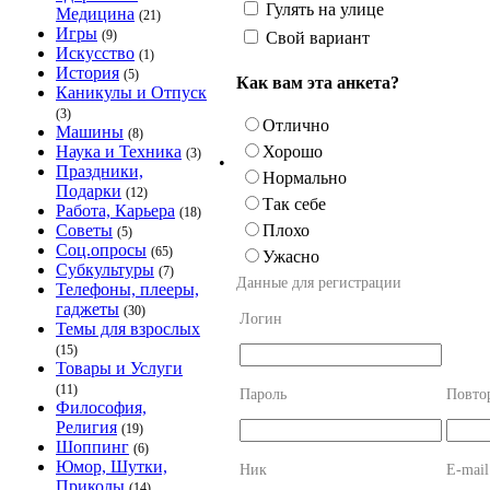
Гулять на улице
Медицина
(21)
Игры
(9)
Свой вариант
Искусство
(1)
История
(5)
Как вам эта анкета?
Каникулы и Отпуск
(3)
Отлично
Машины
(8)
Хорошо
Наука и Техника
(3)
•
Праздники,
Нормально
Подарки
(12)
Так себе
Работа, Карьера
(18)
Плохо
Советы
(5)
Соц.опросы
(65)
Ужасно
Субкультуры
(7)
Данные для регистрации
Телефоны, плееры,
гаджеты
(30)
Логин
Темы для взрослых
(15)
Товары и Услуги
(11)
Пароль
Повто
Философия,
Религия
(19)
Шоппинг
(6)
Юмор, Шутки,
Ник
E-mail
Приколы
(14)