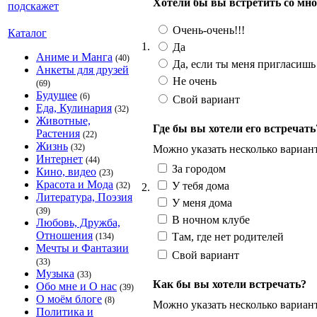
Хотели бы вы встретить со мно
Очень-очень!!!
Каталог
1.
Да
Аниме и Манга
(40)
Да, если ты меня пригласишь
Анкеты для друзей
Не очень
(69)
Будущее
(6)
Свой вариант
Еда, Кулинария
(32)
Животные,
Где бы вы хотели его встречать
Растения
(22)
Жизнь
(32)
Можно указать несколько вариан
Интернет
(44)
За городом
Кино, видео
(23)
Красота и Мода
У тебя дома
(32)
2.
Литература, Поэзия
У меня дома
(39)
В ночном клубе
Любовь, Дружба,
Отношения
Там, где нет родителей
(134)
Мечты и Фантазии
Свой вариант
(33)
Музыка
(33)
Как бы вы хотели встречать?
Обо мне и О нас
(39)
О моём блоге
(8)
Можно указать несколько вариан
Политика и