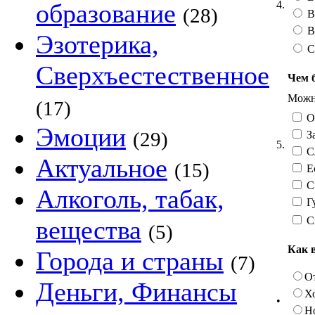
4.
образование
(28)
В
В
Эзотерика,
С
Сверхъестественное
Чем 
Можно
(17)
О
Эмоции
(29)
За
5.
Сл
Актуальное
(15)
Ес
См
Алкоголь, табак,
Гу
С
вещества
(5)
Как 
Города и страны
(7)
О
Деньги, Финансы
Х
•
Н