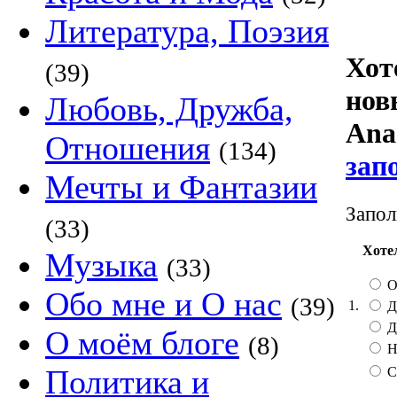
Литература, Поэзия
Хот
(39)
нов
Любовь, Дружба,
Anas
Отношения
(134)
зап
Мечты и Фантазии
Запол
(33)
Хоте
Музыка
(33)
О
Обо мне и О нас
(39)
1.
Д
Д
О моём блоге
(8)
Н
Политика и
С