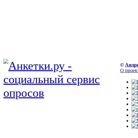
©
Андр
О проек