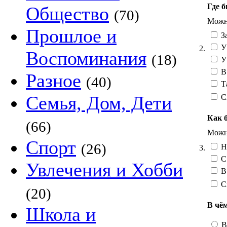
Где б
Общество
(70)
Можно
Прошлое и
За
У 
2.
Воспоминания
(18)
У
В
Разное
(40)
Та
Семья, Дом, Дети
С
Как 
(66)
Можно
Спорт
(26)
Н
3.
С 
Увлечения и Хобби
В 
С
(20)
В чё
Школа и
В