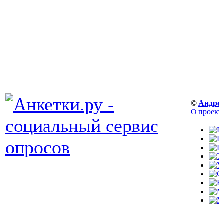
©
Андр
О проек