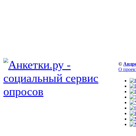
©
Андр
О проек