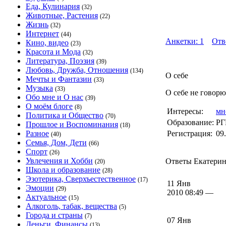
Еда, Кулинария
(32)
Животные, Растения
(22)
Жизнь
(32)
Интернет
(44)
Анкетки: 1
Отв
Кино, видео
(23)
Красота и Мода
(32)
Литература, Поэзия
(39)
Любовь, Дружба, Отношения
(134)
О себе
Мечты и Фантазии
(33)
Музыка
(33)
О себе не говорю
Обо мне и О нас
(39)
О моём блоге
(8)
Интересы:
мн
Политика и Общество
(70)
Образование:
РГ
Прошлое и Воспоминания
(18)
Разное
Регистрация:
09
(40)
Семья, Дом, Дети
(66)
Спорт
(26)
Увлечения и Хобби
Ответы Екатерина
(20)
Школа и образование
(28)
Эзотерика, Сверхъестественное
(17)
11 Янв
Эмоции
(29)
2010 08:49 —
Актуальное
(15)
Алкоголь, табак, вещества
(5)
Города и страны
(7)
07 Янв
Деньги, Финансы
(13)