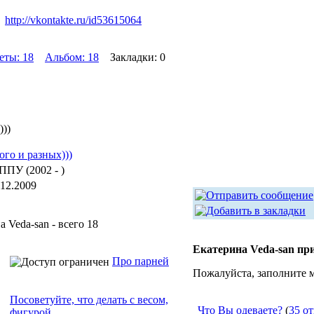
http://vkontakte.ru/id53615064
еты: 18
Альбом: 18
Закладки: 0
)))
ого и разных)))
ППУ (2002 - )
.12.2009
 Veda-san - всего 18
Екатерина Veda-san пр
Про парней
Пожалуйста, заполните 
Посоветуйте, что делать с весом,
Что Вы одеваете?
(
35 о
фигурой.