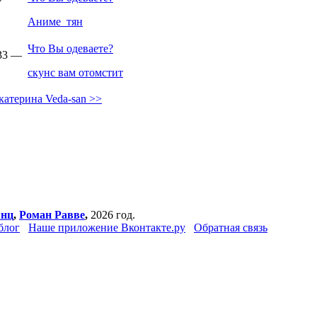
Аниме_тян
Что Вы одеваете?
:33 —
скунс вам отомстит
катерина Veda-san >>
янц
,
Роман Равве
,
2026 год.
блог
Наше приложение Вконтакте.ру
Обратная связь