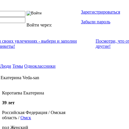
Зарегистрироваться
Забыли пароль
Войти через:
и своих увлечениях - выбери и заполни
Посмотри, что о
анкеты!
другие!
Люди
Темы
Одноклассники
 Екатерина Veda-san
Коротаева Екатерина
39 лет
Российская Федерация / Омская
область /
Омск
пол Женский