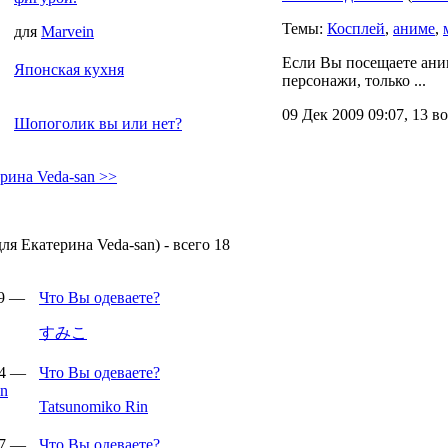
Темы:
Косплей
,
аниме
,
для
Marvein
Если Вы посещаете аним
Японская кухня
персонажи, только ...
09 Дек 2009 09:07, 13 в
Шопоголик вы или нет?
рина Veda-san >>
ля Екатерина Veda-san) - всего 18
19 —
Что Вы одеваете?
すみこ
44 —
Что Вы одеваете?
Tatsunomiko Rin
17 —
Что Вы одеваете?