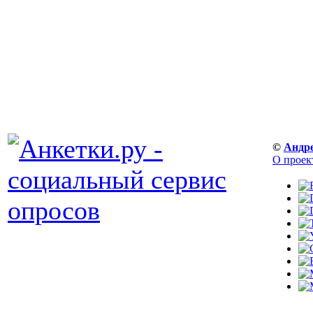
©
Андр
О проек