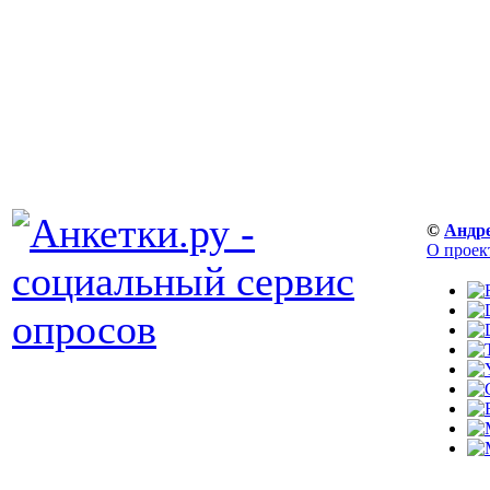
©
Андр
О проек