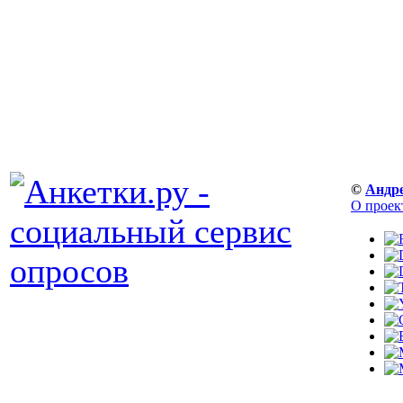
©
Андр
О проек