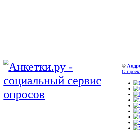
©
Андр
О проек