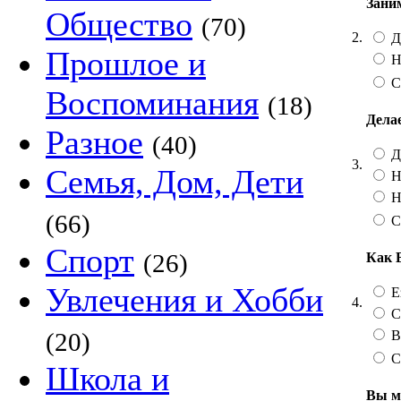
Зани
Общество
(70)
2.
Д
Прошлое и
Н
С
Воспоминания
(18)
Дела
Разное
(40)
Д
3.
Семья, Дом, Дети
Н
Н
(66)
С
Спорт
(26)
Как 
Увлечения и Хобби
Ез
4.
С
В
(20)
С
Школа и
Вы м