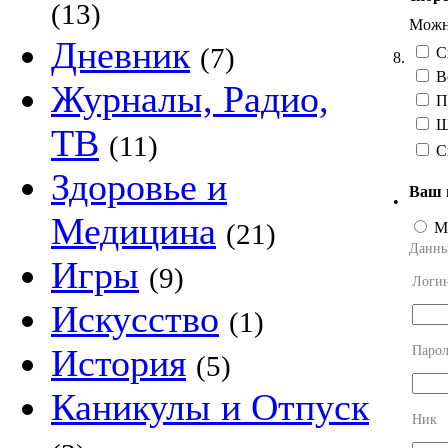
(13)
Можно
Дневник
(7)
С
8.
В
Журналы, Радио,
П
Ш
ТВ
(11)
С
Здоровье и
Ваш 
•
Медицина
(21)
М
Данны
Игры
(9)
Логи
Искусство
(1)
История
Парол
(5)
Каникулы и Отпуск
Ник