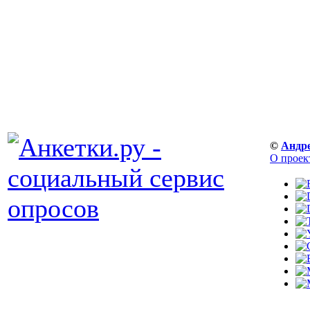
©
Андр
О проек