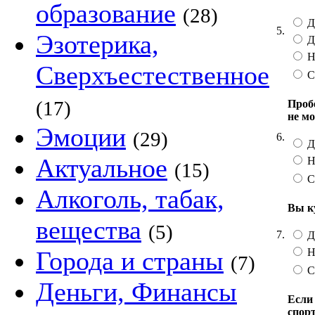
образование
(28)
Да
5.
Эзотерика,
Д
Не
Сверхъестественное
С
(17)
Проб
не м
Эмоции
(29)
6.
Д
Актуальное
Не
(15)
С
Алкоголь, табак,
Вы к
вещества
(5)
7.
Д
Н
Города и страны
(7)
С
Деньги, Финансы
Если
спор