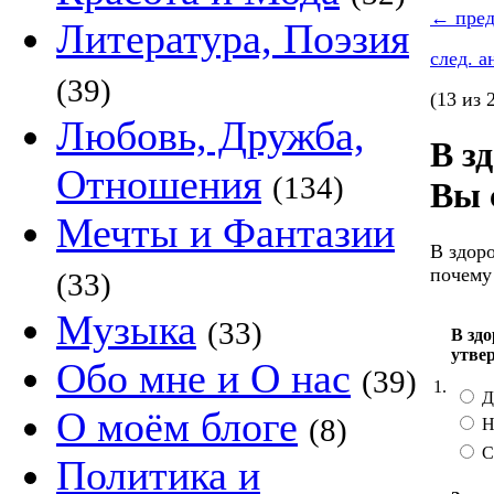
←
пред
Литература, Поэзия
след. 
(39)
(13 из 
Любовь, Дружба,
В з
Отношения
(134)
Вы 
Мечты и Фантазии
В здоро
почему
(33)
Музыка
(33)
В здо
утве
Обо мне и О нас
(39)
1.
Д
О моём блоге
(8)
Н
С
Политика и