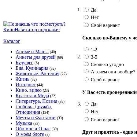
1.
Да
Нет
Свой вариант
Сколько по-Вашему у че
Каталог
1-2
Аниме и Манга
(40)
2.
3-5
Анкеты для друзей
(69)
Будущее
(6)
Сколько угодно
Еда, Кулинария
(32)
А зачем они вообще?
Животные, Растения
(22)
Жизнь
Свой вариант
(32)
Интернет
(44)
Кино, видео
(23)
У Вас есть проверенный
Красота и Мода
(32)
Литература, Поэзия
(39)
3.
Да
Любовь, Дружба,
Нет
Отношения
(134)
Мечты и Фантазии
(33)
Свой вариант
Музыка
(33)
Обо мне и О нас
(39)
Друг и приятель - одно и
О моём блоге
(8)