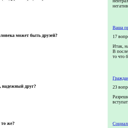
нейтра
негати
Ваша п
ловека может быть друзей?
17 вопр
Итак, н
В после
то что б
Гражда
, надежный друг?
23 вопр
Разреши
вступат
 то же?
Социал