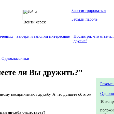
Зарегистрироваться
Забыли пароль
Войти через:
лечениях - выбери и заполни интересные
Посмотри, что отвeчал
другие!
ы
Одноклассники
ете ли Вы дружить?"
Рекоме
Однопо
ому воспринимают дружбу. А что думаете об этом
10 вопр
положи
щая дружба существует?