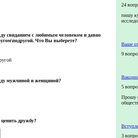
24 вопр
пишу ку
исслед
ду свиданием с любимым человеком и давно
ругом\подругой. Что Вы выберете?
Ваше о
9 вопро
ругой
Вакцин
жду мужчиной и женщиной?
5 вопро
Прошу о
обществ
 ценить дружбу?
Вступл
3 вопро