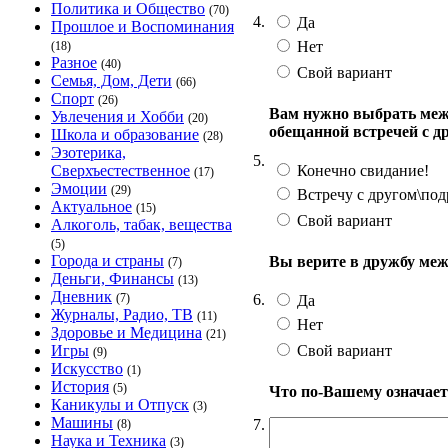
Политика и Общество
(70)
4.
Да
Прошлое и Воспоминания
Нет
(18)
Разное
(40)
Свой вариант
Семья, Дом, Дети
(66)
Спорт
(26)
Вам нужно выбрать меж
Увлечения и Хобби
(20)
обещанной встречей с д
Школа и образование
(28)
Эзотерика,
5.
Конечно свидание!
Сверхъестественное
(17)
Эмоции
(29)
Встречу с другом\под
Актуальное
(15)
Свой вариант
Алкоголь, табак, вещества
(5)
Города и страны
Вы верите в дружбу ме
(7)
Деньги, Финансы
(13)
Дневник
6.
(7)
Да
Журналы, Радио, ТВ
(11)
Нет
Здоровье и Медицина
(21)
Свой вариант
Игры
(9)
Искусство
(1)
История
(5)
Что по-Вашему означает
Каникулы и Отпуск
(3)
Машины
7.
(8)
Наука и Техника
(3)