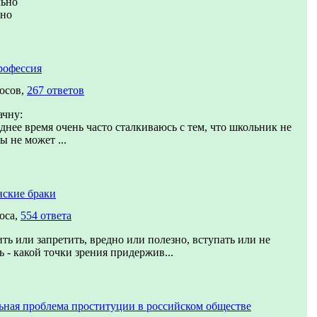
льно
вно
рофессия
осов,
267 ответов
ачну:
днее время очень часто сталкиваюсь с тем, что школьник не
ы не может ...
нские браки
оса,
554 ответа
ть или запретить, вредно или полезно, вступать или не
ь - какой точки зрения придержив...
ьная проблема проституции в российском обществе