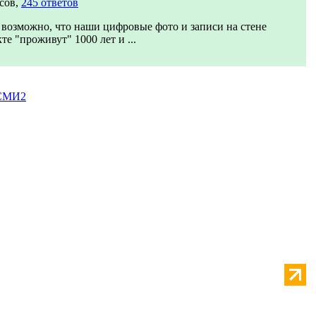
сов,
245 ответов
возможно, что наши цифровые фото и записи на стене
те "проживут" 1000 лет и ...
 СМИ2