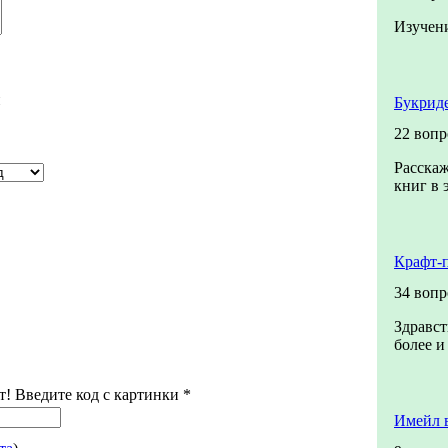
Изучен
й
Букриде
22 вопр
Расскаж
книг в 
Крафт-
34 вопр
Здравст
более и
т! Введите код с картинки
*
Имейл 