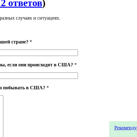
12 ответов
)
азных случаях и ситуациях.
шей стране?
*
фы, если они происходят в США?
*
ли побывать в США?
*
Рекоменду