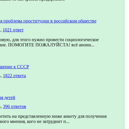
я проблема проституции в российском обществе
а,
1021 ответ
овую, для этого нужно провести социологическое
ание. ПОМОГИТЕ ПОЖАЛУЙСТА! всё анони...
ошение к СССР
в,
1822 ответа
я детей
в,
396 ответов
етить на представленную ниже анкету для получения
ого мнения, кого не затруднит п...