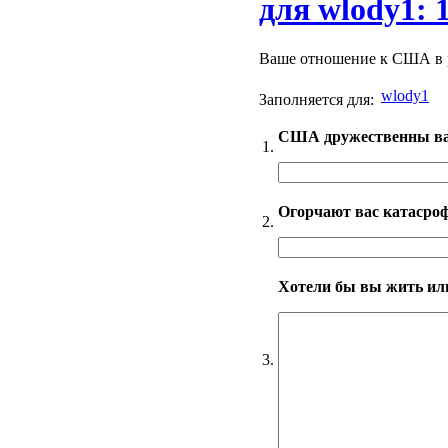
для wlody1: 
Ваше отношение к США в р
wlody1
Заполняется для:
США дружественны ва
1.
Огорчают вас катасро
2.
Хотели бы вы жить и
3.