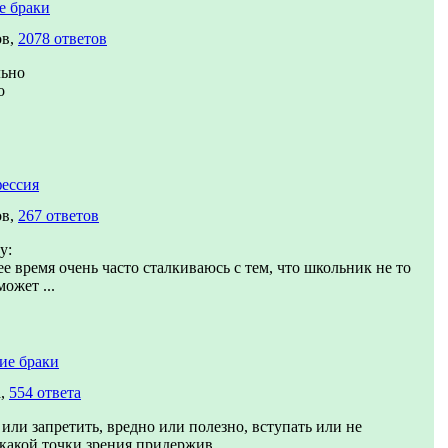
е браки
ов,
2078 ответов
льно
о
ессия
ов,
267 ответов
у:
е время очень часто сталкиваюсь с тем, что школьник не то
может ...
ие браки
а,
554 ответа
или запретить, вредно или полезно, вступать или не
 какой точки зрения придержив...