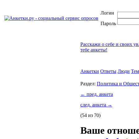
Логин
Пароль
Расскажи о себе и своих у
тебе анкеты!
Анкетки
Ответы
Люди
Те
Раздел:
Политика и Общес
←
пред. анкета
след. анкета
→
(54 из 70)
Ваше отнош