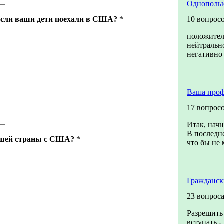
Однополы
 если ваши дети поехали в США?
*
10 вопрос
положите
нейтральн
негативно
Ваша проф
17 вопрос
Итак, начн
В последне
ашей страны с США?
*
что бы не 
Гражданск
23 вопрос
Разрешить 
вступать -