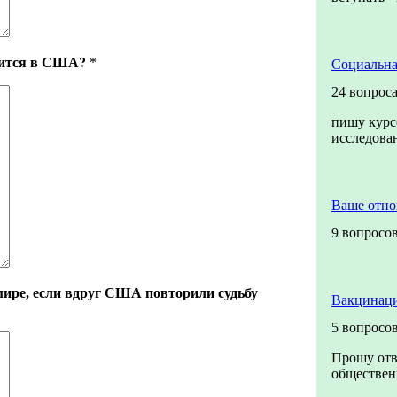
вится в США?
*
Социальна
24 вопрос
пишу курс
исследов
Ваше отн
9 вопросо
мире, если вдруг США повторили судьбу
Вакцинаци
5 вопросо
Прошу отв
общественн