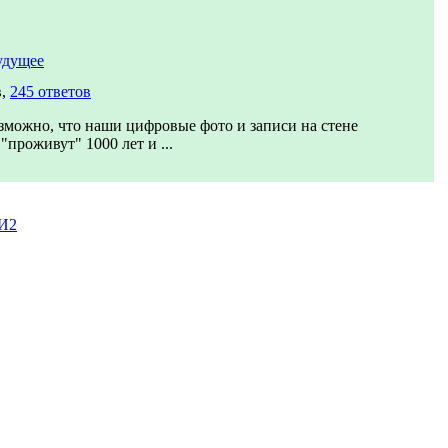
удущее
в,
245 ответов
зможно, что наши цифровые фото и записи на стене
"проживут" 1000 лет и ...
И2