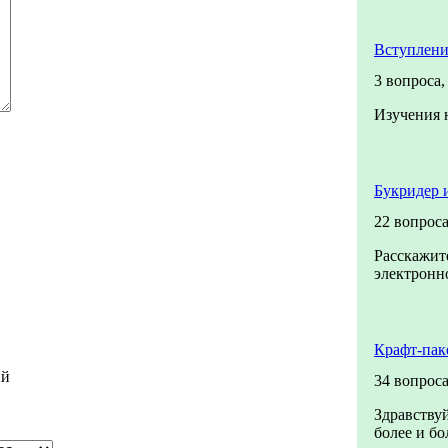
Вступлени
3 вопроса
Изучения 
Букридер 
22 вопрос
Расскажите
электронно
Крафт-пак
ий
34 вопрос
Здравствуй
более и бо