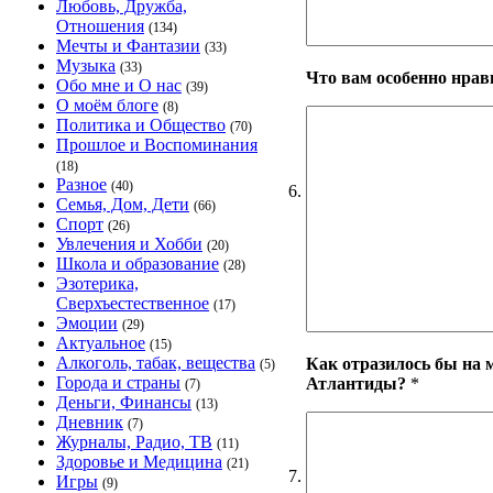
Любовь, Дружба,
Отношения
(134)
Мечты и Фантазии
(33)
Музыка
(33)
Что вам особенно нра
Обо мне и О нас
(39)
О моём блоге
(8)
Политика и Общество
(70)
Прошлое и Воспоминания
(18)
Разное
(40)
6.
Семья, Дом, Дети
(66)
Спорт
(26)
Увлечения и Хобби
(20)
Школа и образование
(28)
Эзотерика,
Сверхъестественное
(17)
Эмоции
(29)
Актуальное
(15)
Алкоголь, табак, вещества
Как отразилось бы на 
(5)
Города и страны
Атлантиды?
*
(7)
Деньги, Финансы
(13)
Дневник
(7)
Журналы, Радио, ТВ
(11)
Здоровье и Медицина
(21)
7.
Игры
(9)