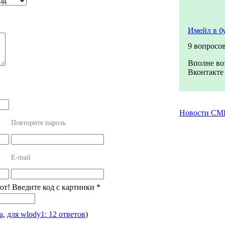
Имейл в б
9 вопросо
Вполне во
Вконтакте 
Новости СМ
Повторите пароль
E-mail
от! Введите код с картинки
*
а
,
для wlody1: 12 ответов
)