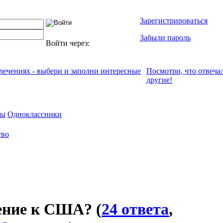
Зарегистрироваться
Забыли пароль
Войти через:
влечениях - выбери и заполни интересные
Посмотри, что отвeча
другие!
мы
Одноклассники
тво
ение к США?
(
24 ответа
,