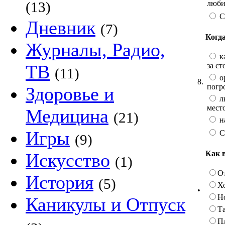
люби
(13)
С
Дневник
(7)
Когд
Журналы, Радио,
ка
за с
ТВ
(11)
ор
8.
погр
Здоровье и
лю
мест
Медицина
(21)
н
Игры
С
(9)
Как 
Искусство
(1)
О
История
(5)
Х
•
Н
Каникулы и Отпуск
Та
П