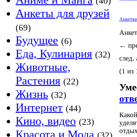
(40)
Анкеты для друзей
Анкетк
(69)
Анке
Будущее
(6)
←
пре
Еда, Кулинария
(32)
след.
Животные,
(1 из 
Растения
(22)
Уме
Жизнь
(32)
отв
Интернет
(44)
Какой
Кино, видео
(23)
уделя
отдых
Красота и Мода
(32)