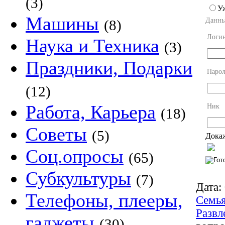
(3)
У
Машины
Данны
(8)
Логи
Наука и Техника
(3)
Праздники, Подарки
Парол
(12)
Работа, Карьера
Ник
(18)
Советы
(5)
Докаж
Соц.опросы
(65)
Субкультуры
(7)
Дата:
Телефоны, плееры,
Семь
Развл
гаджеты
(30)