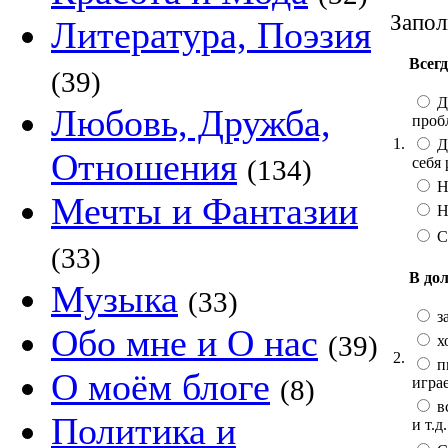
Запол
Литература, Поэзия
Всегд
(39)
Да
Любовь, Дружба,
проб
1.
Да
Отношения
себя 
(134)
Н
Мечты и Фантазии
Н
С
(33)
В до
Музыка
(33)
з
Обо мне и О нас
(39)
х
2.
п
О моём блоге
играе
(8)
вс
Политика и
и т.д.