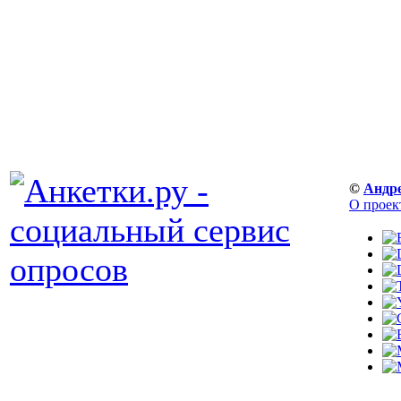
©
Андр
О проек