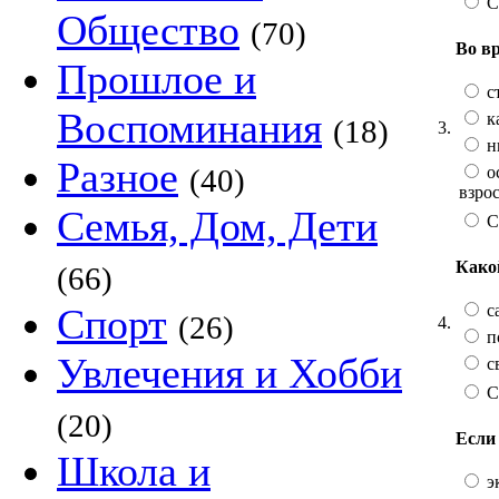
С
Общество
(70)
Во в
Прошлое и
ст
Воспоминания
ка
(18)
3.
ни
Разное
ос
(40)
взро
Семья, Дом, Дети
С
Како
(66)
с
Спорт
(26)
4.
п
Увлечения и Хобби
с
С
(20)
Если 
Школа и
эк