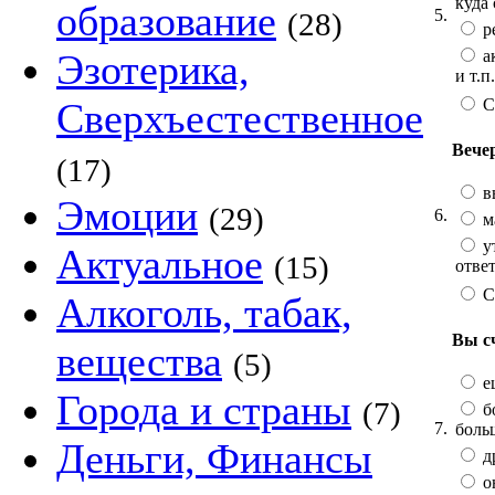
куда
образование
5.
(28)
р
а
Эзотерика,
и т.п.
С
Сверхъестественное
Вече
(17)
вы
Эмоции
(29)
6.
ма
у
Актуальное
(15)
ответ
С
Алкоголь, табак,
Вы с
вещества
(5)
е
Города и страны
(7)
б
7.
боль
Деньги, Финансы
д
о