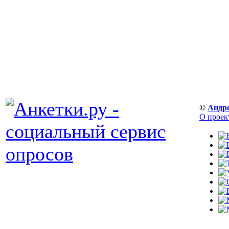
©
Андр
О проек