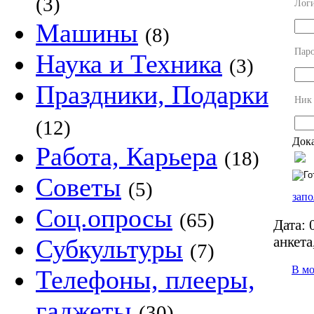
(3)
Лог
Машины
(8)
Пар
Наука и Техника
(3)
Праздники, Подарки
Ник
(12)
Дока
Работа, Карьера
(18)
Советы
(5)
запо
Соц.опросы
(65)
Дата:
0
анкета
Субкультуры
(7)
В м
Телефоны, плееры,
гаджеты
(30)