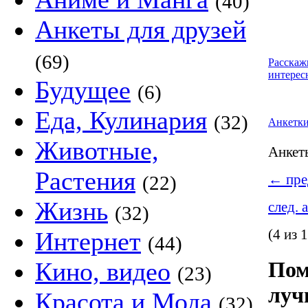
(40)
Анкеты для друзей
(69)
Расскаж
интерес
Будущее
(6)
Еда, Кулинария
(32)
Анкетк
Животные,
Анке
Растения
←
пре
(22)
Жизнь
след. 
(32)
(4 из 
Интернет
(44)
Кино, видео
Пом
(23)
луч
Красота и Мода
(32)