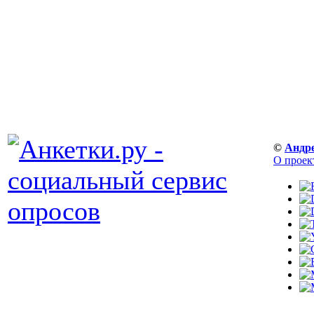
©
Андр
О проек