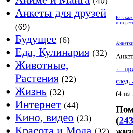
(40)
Анкеты для друзей
Расскаж
интерес
(69)
Будущее
(6)
Анкетк
Еда, Кулинария
(32)
Анке
Животные,
←
пре
Растения
(22)
след.
Жизнь
(32)
(4 из 
Интернет
(44)
Пом
Кино, видео
(23)
(
243
Красота и Мода
жиз
(32)