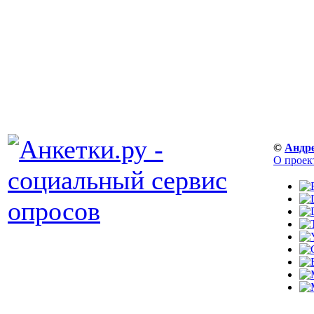
©
Андр
О проек