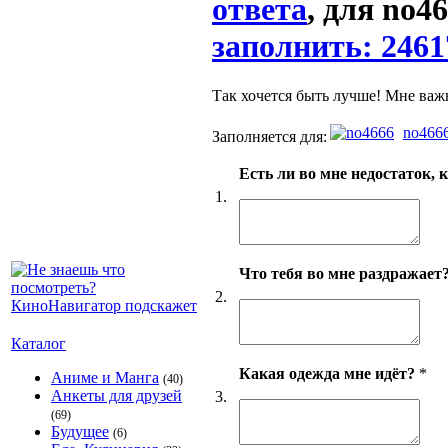
ответа
, для no4
заполнить: 2461
Так хочется быть лучше! Мне важ
no466
Заполняется для:
Есть ли во мне недостаток, 
1.
Что тебя во мне раздражает
2.
Каталог
Какая одежда мне идёт?
*
Аниме и Манга
(40)
Анкеты для друзей
3.
(69)
Будущее
(6)