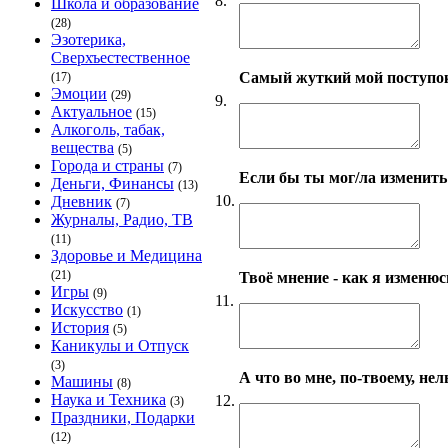
8.
Школа и образование
(28)
Эзотерика,
Сверхъестественное
Самый жуткий мой поступо
(17)
Эмоции
(29)
9.
Актуальное
(15)
Алкоголь, табак,
вещества
(5)
Города и страны
(7)
Если бы ты мог/ла изменить 
Деньги, Финансы
(13)
10.
Дневник
(7)
Журналы, Радио, ТВ
(11)
Здоровье и Медицина
(21)
Твоё мнение - как я изменюсь
Игры
(9)
11.
Искусство
(1)
История
(5)
Каникулы и Отпуск
(3)
А что во мне, по-твоему, нел
Машины
(8)
Наука и Техника
12.
(3)
Праздники, Подарки
(12)