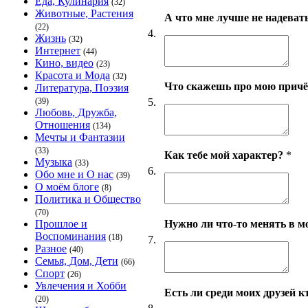
Еда, Кулинария
(32)
Животные, Растения
А что мне лучше не надеват
(22)
4.
Жизнь
(32)
Интернет
(44)
Кино, видео
(23)
Красота и Мода
(32)
Что скажешь про мою причёс
Литература, Поэзия
5.
(39)
Любовь, Дружба,
Отношения
(134)
Мечты и Фантазии
(33)
Как тебе мой характер?
*
Музыка
(33)
6.
Обо мне и О нас
(39)
О моём блоге
(8)
Политика и Общество
(70)
Нужно ли что-то менять в 
Прошлое и
Воспоминания
(18)
7.
Разное
(40)
Семья, Дом, Дети
(66)
Спорт
(26)
Увлечения и Хобби
Есть ли среди моих друзей кт
(20)