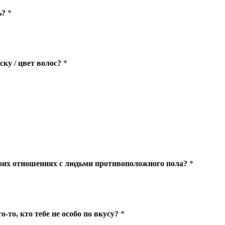
ь?
*
ку / цвет волос?
*
моих отношениях с людьми противоположного пола?
*
о-то, кто тебе не особо по вкусу?
*