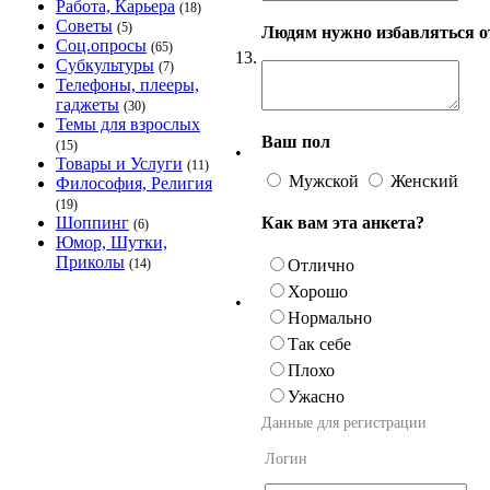
Работа, Карьера
(18)
Советы
(5)
Людям нужно избавляться от
Соц.опросы
(65)
13.
Субкультуры
(7)
Телефоны, плееры,
гаджеты
(30)
Темы для взрослых
Ваш пол
(15)
•
Товары и Услуги
(11)
Мужской
Женский
Философия, Религия
(19)
Как вам эта анкета?
Шоппинг
(6)
Юмор, Шутки,
Приколы
Отлично
(14)
Хорошо
•
Нормально
Так себе
Плохо
Ужасно
Данные для регистрации
Логин