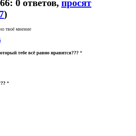
666: 0 ответов,
просят
7
)
но твоё мнение
6
который тебе всё равно нравится???
*
???
*