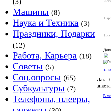
(3)
Лог
Машины
(8)
Пар
Наука и Техника
(3)
Праздники, Подарки
Ник
(12)
Дока
Работа, Карьера
(18)
Советы
(5)
запо
Соц.опросы
(65)
Дата:
0
анкета
Субкультуры
(7)
В м
Телефоны, плееры,
гаджеты
(30)