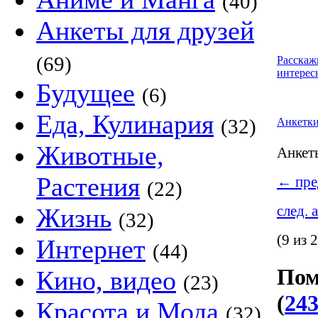
(40)
Анкеты для друзей
(69)
Расскаж
интерес
Будущее
(6)
Еда, Кулинария
(32)
Анкетк
Животные,
Анке
Растения
←
пре
(22)
след. 
Жизнь
(32)
(9 из 
Интернет
(44)
Пом
Кино, видео
(23)
(
243
Красота и Мода
(32)