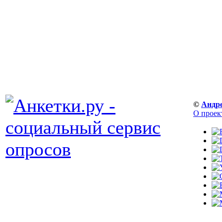
©
Андр
О проек