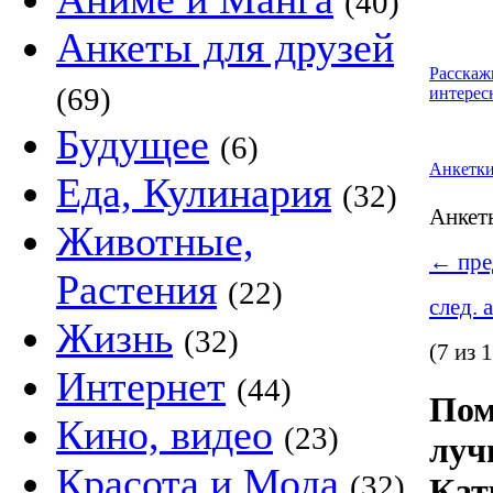
(40)
Анкеты для друзей
Расскаж
(69)
интерес
Будущее
(6)
Анкетк
Еда, Кулинария
(32)
Анке
Животные,
←
пре
Растения
(22)
след. 
Жизнь
(32)
(7 из 
Интернет
(44)
Пом
Кино, видео
(23)
луч
Красота и Мода
(32)
Кат