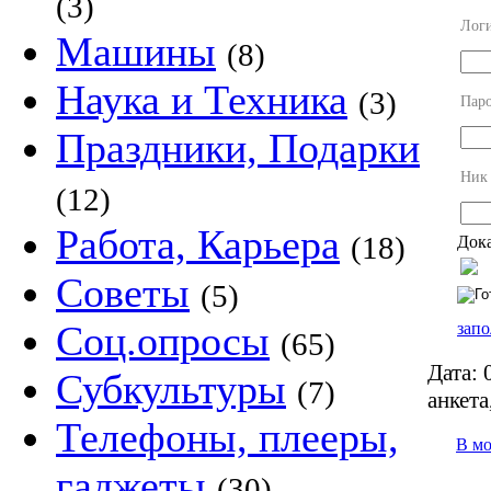
(3)
Лог
Машины
(8)
Наука и Техника
(3)
Пар
Праздники, Подарки
Ник
(12)
Работа, Карьера
(18)
Дока
Советы
(5)
Соц.опросы
запо
(65)
Дата:
0
Субкультуры
(7)
анкета
Телефоны, плееры,
В м
гаджеты
(30)