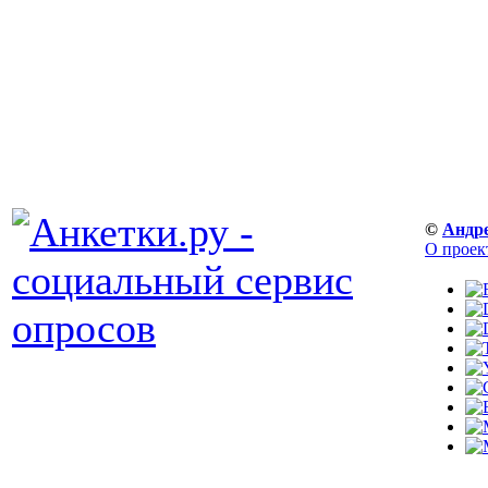
©
Андр
О проек