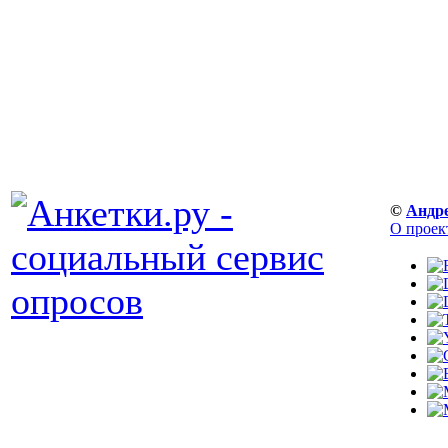
©
Андр
О проек