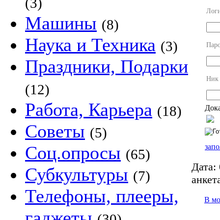
(3)
Лог
Машины
(8)
Наука и Техника
(3)
Пар
Праздники, Подарки
Ник
(12)
Работа, Карьера
(18)
Дока
Советы
(5)
запо
Соц.опросы
(65)
Дата:
Субкультуры
(7)
анкет
Телефоны, плееры,
В м
гаджеты
(30)