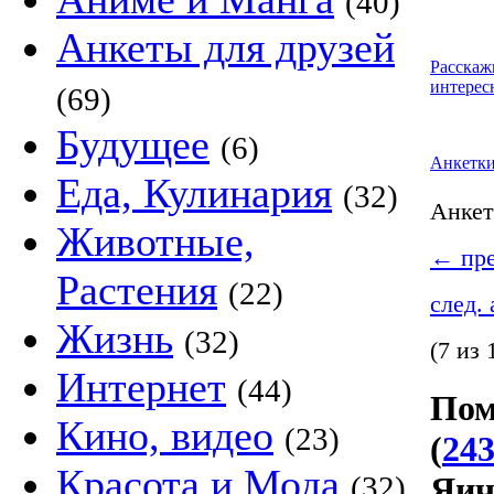
(40)
Анкеты для друзей
Расскаж
интерес
(69)
Будущее
(6)
Анкетк
Еда, Кулинария
(32)
Анке
Животные,
←
пре
Растения
(22)
след.
Жизнь
(32)
(7 из 
Интернет
(44)
Пом
Кино, видео
(23)
(
243
Красота и Мода
(32)
Яич