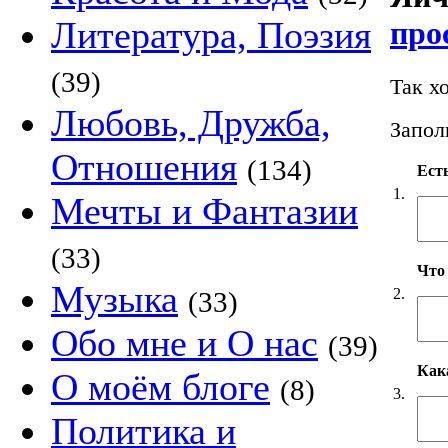
Литература, Поэзия
про
(39)
Так х
Любовь, Дружба,
Запол
Отношения
(134)
Есть
1.
Мечты и Фантазии
(33)
Что
Музыка
2.
(33)
Обо мне и О нас
(39)
Как
О моём блоге
(8)
3.
Политика и