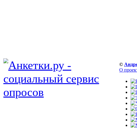
©
Андр
О проек