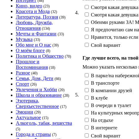
Интернет
(44)
Кино, видео
(23)
Смотря какая девушка
Красота и Мода
(32)
4.
Смотря какая девушка
Литература, Поэзия
(39)
Обеими руками ЗА! Мн
Любовь, Дружба,
Отношения
(134)
Я предпочитаю сам на
Мечты и Фантазии
(33)
Нравится, только есл
Музыка
(33)
Обо мне и О нас
Свой вариант
(39)
О моём блоге
(8)
Политика и Общество
(70)
Где лучше всего, на тво
Прошлое и
Можно указать несколько
Воспоминания
(18)
Разное
(40)
В парке/на набережно
Семья, Дом, Дети
(66)
В транспорте
Спорт
(26)
Увлечения и Хобби
В компании друзей
(20)
5.
Школа и образование
(28)
В клубе
Эзотерика,
В очереди в туалет
Сверхъестественное
(17)
Эмоции
На культурных меропр
(29)
Актуальное
(15)
На отдыхе
Алкоголь, табак, вещества
В интернете
(5)
Города и страны
(7)
Свой вариант