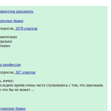
омендуем заполнить
ополые браки
вопросов,
2078 ответов
ожительно
трально
ативно
а профессия
вопросов,
267 ответов
, начну:
следнее время очень часто сталкиваюсь с тем, что школьник
о что бы не может ...
жданские браки