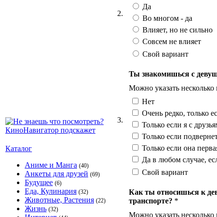
Да
2.
Во многом - да
Влияет, но не сильно
Совсем не влияет
Свой вариант
Ты знакомишься с девуш
Можно указать несколько
Нет
Очень редко, только е
3.
Только если я с друзь
Только если подверне
Только если она перва
Каталог
Да в любом случае, ес
Аниме и Манга
(40)
Свой вариант
Анкеты для друзей
(69)
Будущее
(6)
Еда, Кулинария
Как ты относишься к дев
(32)
Животные, Растения
транспорте?
*
(22)
Жизнь
(32)
Можно указать несколько