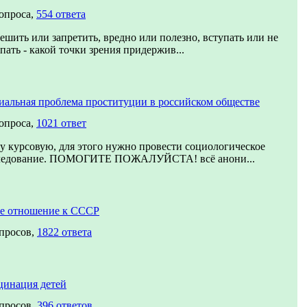
вопроса,
554 ответа
ешить или запретить, вредно или полезно, вступать или не
пать - какой точки зрения придержив...
иальная проблема проституции в российском обществе
вопроса,
1021 ответ
у курсовую, для этого нужно провести социологическое
ледование. ПОМОГИТЕ ПОЖАЛУЙСТА! всё анони...
е отношение к СССР
опросов,
1822 ответа
цинация детей
опросов,
396 ответов