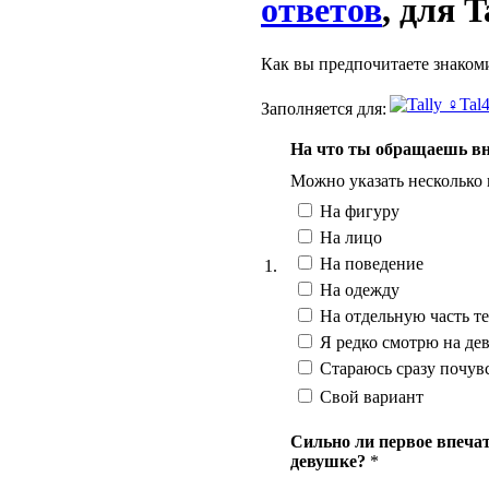
ответов
, для 
Как вы предпочитаете знакоми
Заполняется для:
На что ты обращаешь вн
Можно указать несколько
На фигуру
На лицо
На поведение
1.
На одежду
На отдельную часть те
Я редко смотрю на де
Стараюсь сразу почувс
Свой вариант
Сильно ли первое впеча
девушке?
*