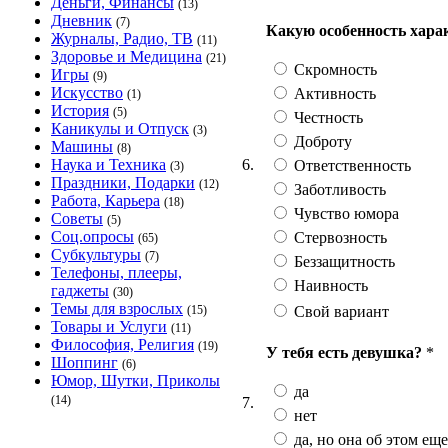
Деньги, Финансы
(13)
Дневник
(7)
Какую особенность хара
Журналы, Радио, ТВ
(11)
Здоровье и Медицина
(21)
Скромность
Игры
(9)
Искусство
Активность
(1)
История
(5)
Честность
Каникулы и Отпуск
(3)
Доброту
Машины
(8)
6.
Наука и Техника
Ответственность
(3)
Праздники, Подарки
(12)
Заботливость
Работа, Карьера
(18)
Чувство юмора
Советы
(5)
Соц.опросы
Стервозность
(65)
Субкультуры
(7)
Беззащитность
Телефоны, плееры,
Наивность
гаджеты
(30)
Темы для взрослых
Свой вариант
(15)
Товары и Услуги
(11)
Философия, Религия
(19)
У тебя есть девушка?
*
Шоппинг
(6)
Юмор, Шутки, Приколы
да
(14)
7.
нет
да, но она об этом еще