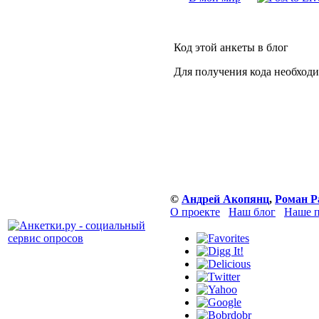
Код этой анкеты в блог
Для получения кода необход
©
Андрей Акопянц
,
Роман Р
О проекте
Наш блог
Наше п