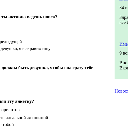
34 
, ты активно ведешь поиск?
Здра
все 
предыдущей
Име
 девушка, я все равно ищу
9 в
Впо
 должна быть девушка, чтобы она сразу тебе
Вкон
Новос
нял эту анкетку?
 вариантов
ать идеальной женщиной
с тобой