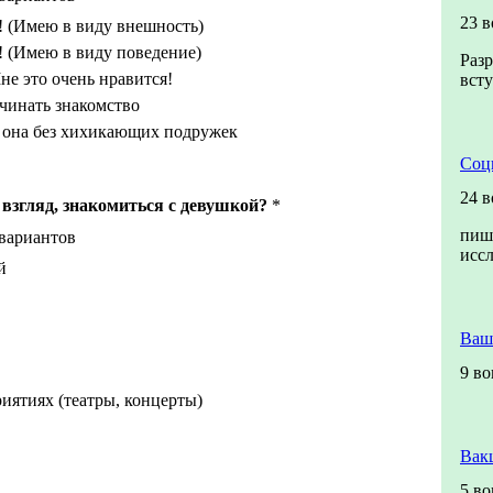
23 
! (Имею в виду внешность)
! (Имею в виду поведение)
Разр
е это очень нравится!
всту
чинать знакомство
и она без хихикающих подружек
Соц
24 
й взгляд, знакомиться с девушкой?
*
пиш
 вариантов
исс
й
Ваш
9 в
иятиях (театры, концерты)
Вак
5 в