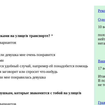
Рек
Одн
10 
пол
ками на улице/в транспорте?
*
ней
 вариантов
нег
сли девушка мне очень понравится
ями
Ваш
тся удобный случай, например ей понадобится помощь
17 
я заговорит или спросит что-нибудь
Итак
ли мне понравилась девушка
В по
не т
ушкам, которые знакомятся с тобой на улице/в
Гра
 вариантов