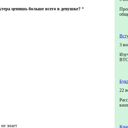
ктера ценишь больше всего в девушке?
*
Про
обще
Вст
3 во
Изу
ВТ
Бук
22 
Расс
книг
 не знает
Кра