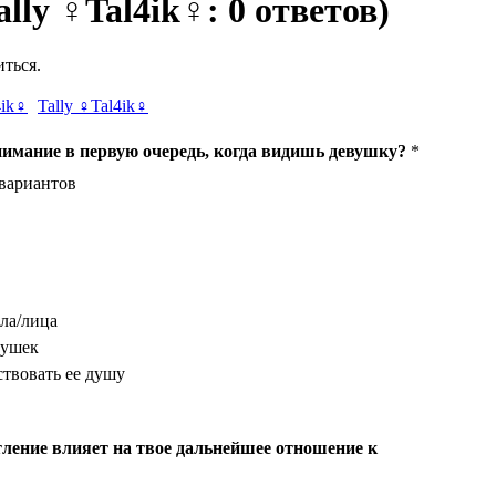
Tally ♀Tal4ik♀: 0 ответов)
ться.
Tally ♀Tal4ik♀
имание в первую очередь, когда видишь девушку?
*
 вариантов
ла/лица
вушек
твовать ее душу
тление влияет на твое дальнейшее отношение к