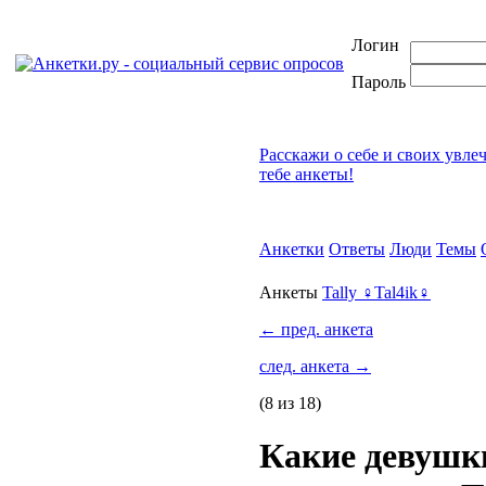
Логин
Пароль
Расскажи о себе и своих увле
тебе анкеты!
Анкетки
Ответы
Люди
Темы
Анкеты
Tally ♀Tal4ik♀
←
пред. анкета
след. анкета
→
(8 из 18)
Какие девушк