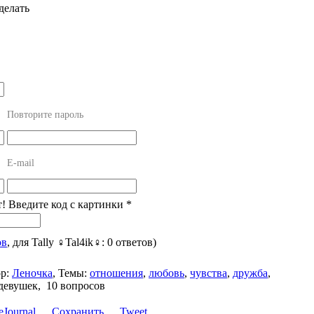
делать
Повторите пароль
E-mail
т! Введите код с картинки
*
ов
, для Tally ♀Tal4ik♀: 0 ответов)
р:
Леночка
,
Темы:
отношения
,
любовь
,
чувства
,
дружба
,
 девушек, 10 вопросов
Сохранить
Tweet