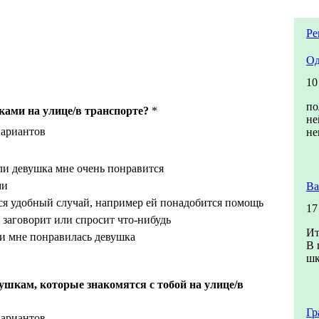
Ре
Од
10
по
ами на улице/в транспорте?
*
не
вариантов
не
ли девушка мне очень понравится
ми
Ва
ся удобный случай, например ей понадобится помощь
17
 заговорит или спросит что-нибудь
Ит
ли мне понравилась девушка
В 
шк
ушкам, которые знакомятся с тобой на улице/в
Гр
вариантов