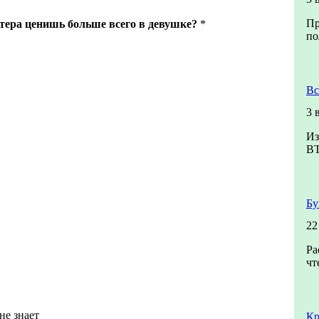
Пр
тера ценишь больше всего в девушке?
*
по
Вс
3 
Из
В
Бу
22
Ра
чт
не знает
Кр