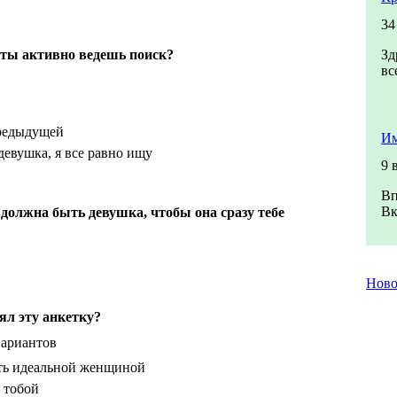
34
, ты активно ведешь поиск?
Зд
вс
редыдущей
Им
девушка, я все равно ищу
9 
Вп
Вк
 должна быть девушка, чтобы она сразу тебе
Нов
ял эту анкетку?
вариантов
ть идеальной женщиной
 тобой