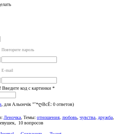
делать
Повторите пароль
E-mail
! Введите код с картинки
*
в
, для Альончік ”˜*ღВсЁ: 0 ответов)
р:
Леночка
,
Темы:
отношения
,
любовь
,
чувства
,
дружба
,
девушек, 10 вопросов
Сохранить
Tweet