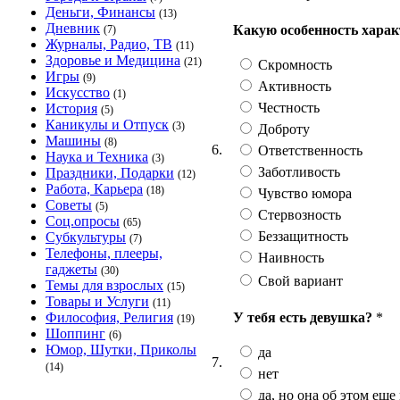
Деньги, Финансы
(13)
Дневник
Какую особенность харак
(7)
Журналы, Радио, ТВ
(11)
Здоровье и Медицина
(21)
Скромность
Игры
(9)
Активность
Искусство
(1)
Честность
История
(5)
Каникулы и Отпуск
(3)
Доброту
Машины
(8)
6.
Ответственность
Наука и Техника
(3)
Заботливость
Праздники, Подарки
(12)
Работа, Карьера
(18)
Чувство юмора
Советы
(5)
Стервозность
Соц.опросы
(65)
Беззащитность
Субкультуры
(7)
Телефоны, плееры,
Наивность
гаджеты
(30)
Свой вариант
Темы для взрослых
(15)
Товары и Услуги
(11)
У тебя есть девушка?
*
Философия, Религия
(19)
Шоппинг
(6)
Юмор, Шутки, Приколы
да
7.
(14)
нет
да, но она об этом еще 