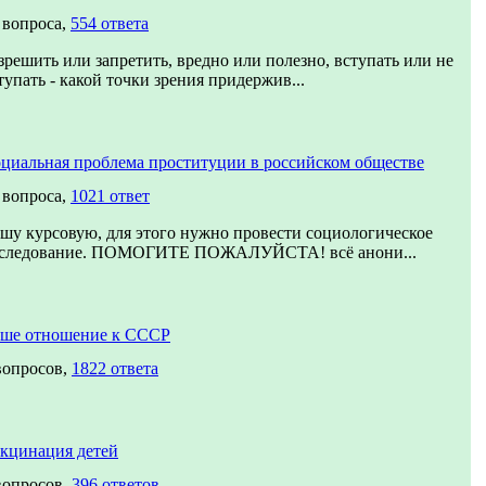
 вопроса,
554 ответа
зрешить или запретить, вредно или полезно, вступать или не
тупать - какой точки зрения придержив...
циальная проблема проституции в российском обществе
 вопроса,
1021 ответ
шу курсовую, для этого нужно провести социологическое
следование. ПОМОГИТЕ ПОЖАЛУЙСТА! всё анони...
ше отношение к СССР
вопросов,
1822 ответа
кцинация детей
вопросов,
396 ответов