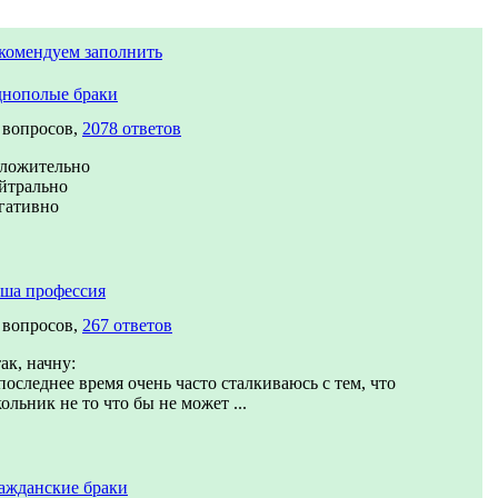
комендуем заполнить
нополые браки
 вопросов,
2078 ответов
ложительно
йтрально
гативно
ша профессия
 вопросов,
267 ответов
ак, начну:
последнее время очень часто сталкиваюсь с тем, что
ольник не то что бы не может ...
ажданские браки