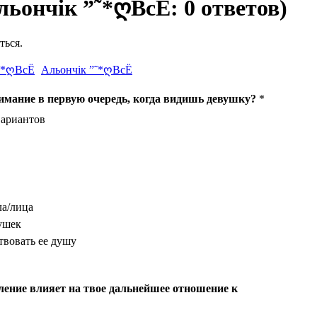
Альончік ”˜*ღВсЁ: 0 ответов)
ться.
Альончік ”˜*ღВсЁ
мание в первую очередь, когда видишь девушку?
*
вариантов
ла/лица
ушек
твовать ее душу
ление влияет на твое дальнейшее отношение к