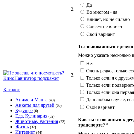
Да
2.
Во многом - да
Влияет, но не сильно
Совсем не влияет
Свой вариант
Ты знакомишься с девушк
Можно указать несколько 
Нет
Очень редко, только ес
3.
Только если я с друзья
Только если подвернет
Каталог
Только если она первая
Да в любом случае, ес
Аниме и Манга
(40)
Анкеты для друзей
(69)
Свой вариант
Будущее
(6)
Еда, Кулинария
(32)
Как ты относишься к дев
Животные, Растения
(22)
транспорте?
*
Жизнь
(32)
Интернет
(44)
Можно указать несколько 