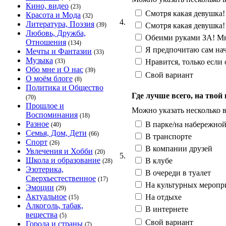
Кино, видео
(23)
Смотря какая девушка!
Красота и Мода
(32)
4.
Литература, Поэзия
Смотря какая девушка!
(39)
Любовь, Дружба,
Обеими руками ЗА! Мне
Отношения
(134)
Я предпочитаю сам нач
Мечты и Фантазии
(33)
Музыка
Нравится, только если
(33)
Обо мне и О нас
(39)
Свой вариант
О моём блоге
(8)
Политика и Общество
Где лучше всего, на твой
(70)
Прошлое и
Можно указать несколько 
Воспоминания
(18)
Разное
В парке/на набережно
(40)
Семья, Дом, Дети
(66)
В транспорте
Спорт
(26)
В компании друзей
Увлечения и Хобби
(20)
5.
Школа и образование
В клубе
(28)
Эзотерика,
В очереди в туалет
Сверхъестественное
(17)
На культурных меропри
Эмоции
(29)
Актуальное
На отдыхе
(15)
Алкоголь, табак,
В интернете
вещества
(5)
Свой вариант
Города и страны
(7)