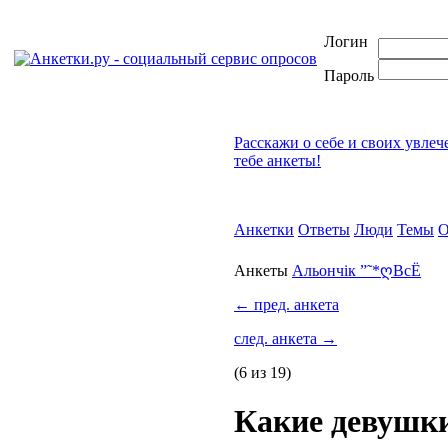
Логин
Пароль
Расскажи о себе и своих увлеч
тебе анкеты!
Анкетки
Ответы
Люди
Темы
О
Анкеты
Альончік ”˜*ღВсЁ
←
пред. анкета
след. анкета
→
(6 из 19)
Какие девушк