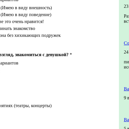
23
 (Имею в виду внешность)
 (Имею в виду поведение)
Ра
вс
 это очень нравится!
инать знакомство
 она без хихикающих подружек
Со
24
 взгляд, знакомиться с девушкой?
*
пи
вариантов
ис
й
Ва
9 
ятиях (театры, концерты)
Ва
5 