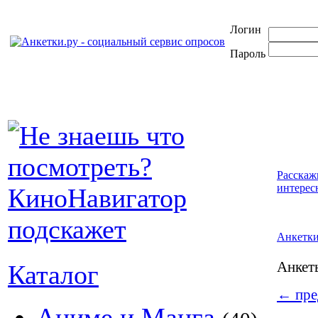
Логин
Пароль
Расскаж
интерес
Анкетк
Анке
Каталог
←
пре
Аниме и Манга