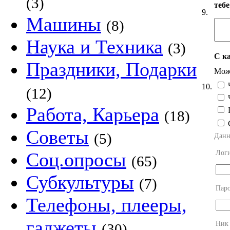
(3)
теб
9.
Машины
(8)
Наука и Техника
(3)
С к
Праздники, Подарки
Можн
Ч
10.
(12)
Ч
Работа, Карьера
П
(18)
Советы
(5)
Данн
Лог
Соц.опросы
(65)
Субкультуры
(7)
Пар
Телефоны, плееры,
гаджеты
Ник
(30)