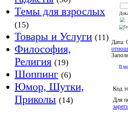
Темы для взрослых
Дока
(15)
Товары и Услуги
(11)
Дата:
0
Философия,
отнош
Запол
Религия
(19)
В м
Шоппинг
(6)
Юмор, Шутки,
Код э
Приколы
(14)
Для п
зарег