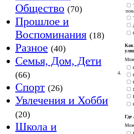
Общество
Т
(70)
пон
Прошлое и
Т
Д
Воспоминания
(18)
Разное
Как
(40)
ули
Семья, Дом, Дети
Можн
С
(66)
4.
С
О
Спорт
(26)
Я
Н
Увлечения и Хобби
(20)
Где 
Школа и
Можн
В