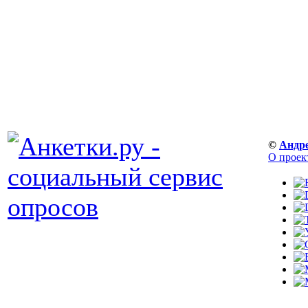
©
Андр
О проек