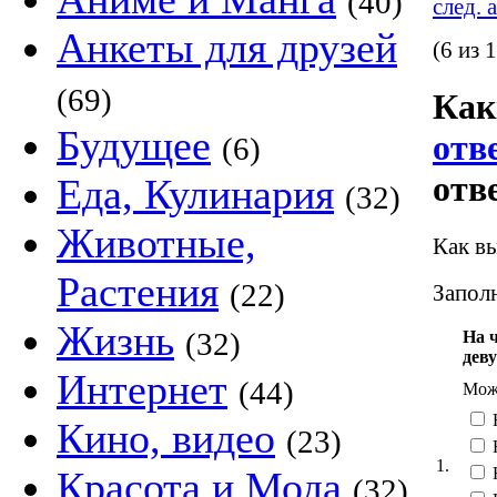
(40)
след. 
Анкеты для друзей
(6 из 
(69)
Как
Будущее
отв
(6)
отв
Еда, Кулинария
(32)
Животные,
Как вы
Растения
(22)
Заполн
Жизнь
(32)
На 
дев
Интернет
(44)
Можн
Кино, видео
(23)
1.
Красота и Мода
(32)