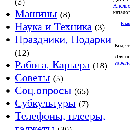
(3)
Апельс
Машины
каталог
(8)
Наука и Техника
В м
(3)
Праздники, Подарки
Код эт
(12)
Для п
Работа, Карьера
зареги
(18)
Советы
(5)
Соц.опросы
(65)
Субкультуры
(7)
Телефоны, плееры,
гаджеты
(30)