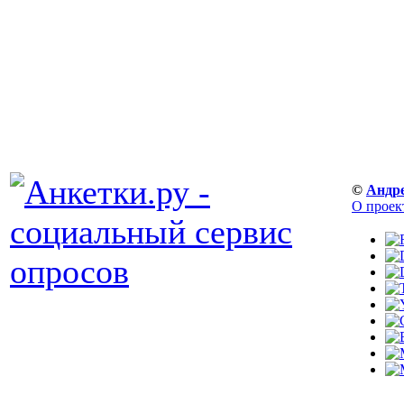
©
Андр
О проек