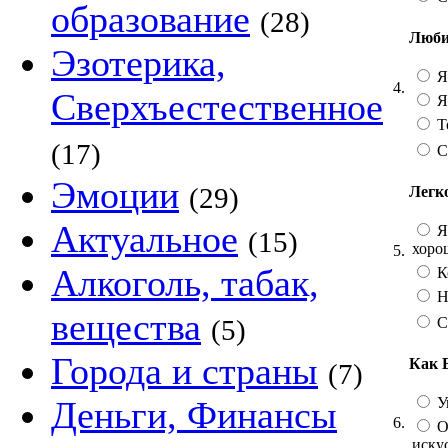
образование
(28)
Люби
Эзотерика,
Я 
4.
Сверхъестественное
Я
То
(17)
С
Эмоции
(29)
Легко
Актуальное
Я 
(15)
хоро
5.
Алкоголь, табак,
К
Не
вещества
С
(5)
Города и страны
Как 
(7)
У
Деньги, Финансы
6.
Он
иску