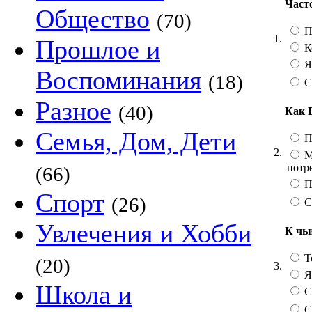
Част
Общество
(70)
П
1.
Прошлое и
К
Я
Воспоминания
(18)
С
Разное
(40)
Как 
Семья, Дом, Дети
П
2.
М
потр
(66)
П
Спорт
(26)
С
Увлечения и Хобби
К чь
Т
(20)
3.
Я
Школа и
С
С