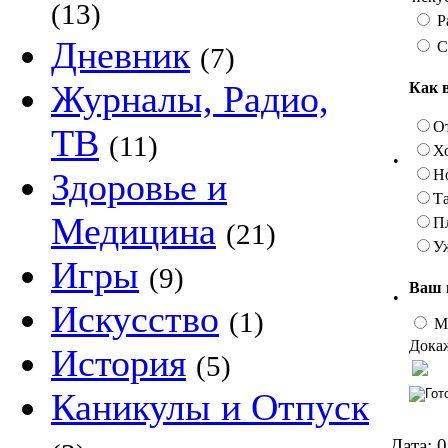
(13)
Р
Дневник
С
(7)
Журналы, Радио,
Как 
О
ТВ
(11)
Х
•
Н
Здоровье и
Та
Медицина
П
(21)
У
Игры
(9)
Ваш 
•
Искусство
(1)
М
Докаж
История
(5)
Каникулы и Отпуск
Дата:
0