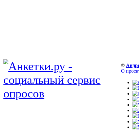
©
Андр
О проек