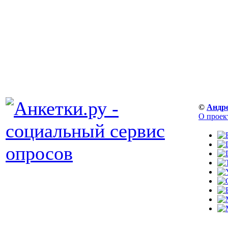
©
Андр
О проек