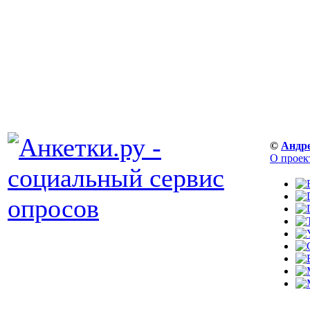
©
Андр
О проек