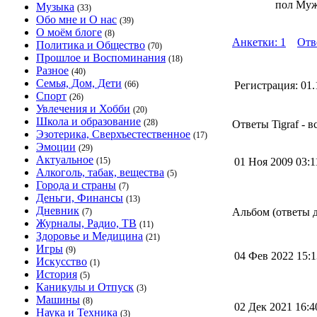
пол Му
Музыка
(33)
Обо мне и О нас
(39)
О моём блоге
(8)
Анкетки: 1
Отв
Политика и Общество
(70)
Прошлое и Воспоминания
(18)
Разное
(40)
Семья, Дом, Дети
(66)
Регистрация:
01.
Спорт
(26)
Увлечения и Хобби
(20)
Школа и образование
(28)
Ответы Tigraf - в
Эзотерика, Сверхъестественное
(17)
Эмоции
(29)
Актуальное
(15)
01 Ноя 2009 03:
Алкоголь, табак, вещества
(5)
Города и страны
(7)
Деньги, Финансы
(13)
Дневник
Альбом (ответы дл
(7)
Журналы, Радио, ТВ
(11)
Здоровье и Медицина
(21)
Игры
(9)
04 Фев 2022 15:
Искусство
(1)
История
(5)
Каникулы и Отпуск
(3)
Машины
(8)
02 Дек 2021 16:
Наука и Техника
(3)