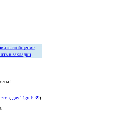
авить сообщение
ить в закладки
кеты!
ветов
,
для Tigraf: 39
)
в