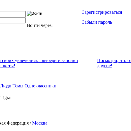
Зарегистрироваться
Забыли пароль
Войти через:
и своих увлечениях - выбери и заполни
Посмотри, что о
анкеты!
другие!
Люди
Темы
Одноклассники
Tigraf
кая Федерация /
Москва