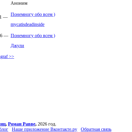
Аноним
Понемногу обо всем )
51 —
mycatisdeadinside
:46 —
Понемногу обо всем )
Джули
graf >>
янц
,
Роман Равве
,
2026 год.
блог
Наше приложение Вконтакте.ру
Обратная связь