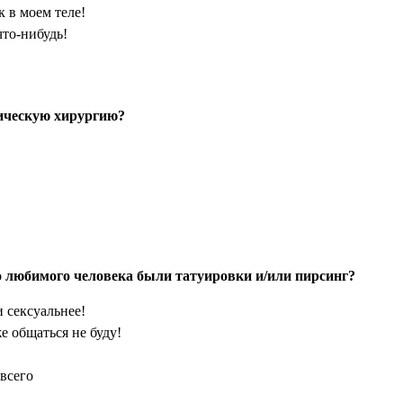
 в моем теле!
что-нибудь!
тическую хирургию?
о любимого человека были татуировки и/или пирсинг?
и сексуальнее!
е общаться не буду!
всего