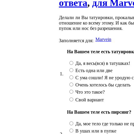
ответа
,
для Marve
Делали ли Вы татуировки, прокалыв
отношение ко всему этому. И как бы
пупок или нос без разрешения.
Marvein
Заполняется для:
На Вашем теле есть татуиров
Да, я весь(вся) в татушках!
Есть одна или две
1.
С ума сошли! Я не уродую с
Очень хотелось бы сделать
Что это такое?
Свой вариант
На Вашем теле есть пирсинг?
Да, мое тело где только не п
В ушах или в пупке