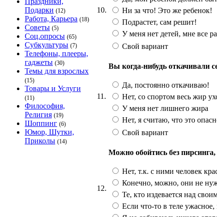
Праздники,
10.
Подарки
Ни за что! Это же ребенок!
(12)
Работа, Карьера
(18)
Подрастет, сам решит!
Советы
(5)
У меня нет детей, мне все р
Соц.опросы
(65)
Субкультуры
Свой вариант
(7)
Телефоны, плееры,
гаджеты
(30)
Вы когда-нибудь откачивали с
Темы для взрослых
(15)
Да, постоянно откачиваю!
Товары и Услуги
11.
Нет, со спортом весь жир ух
(11)
Философия,
У меня нет лишнего жира
Религия
(19)
Нет, я считаю, что это опасн
Шоппинг
(6)
Юмор, Шутки,
Свой вариант
Приколы
(14)
Можно обойтись без пирсинга,
Нет, т.к. с ними человек кра
Конечно, можно, они не ну
12.
Те, кто издевается над свои
Если что-то в теле ужасное,