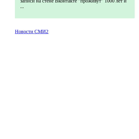
записи на стене Вконтакте "проживут" 1000 лет и
...
Новости СМИ2