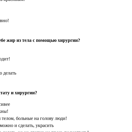
авно!
ебе жир из тела с помощью хирургии?
одит!
о делать
 тату и хирургии?
сивее
жны!
м телом, больные на голову люди!
 можно и сделать, украсить