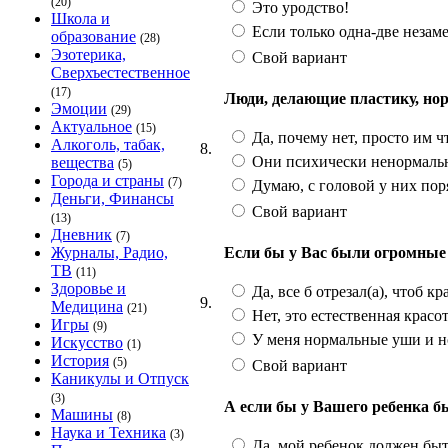
(20)
Это уродство!
Школа и
Если только одна-две незам
образование
(28)
Эзотерика,
Свой вариант
Сверхъестественное
(17)
Люди, делающие пластику, но
Эмоции
(29)
Актуальное
(15)
Да, почему нет, просто им чт
Алкоголь, табак,
8.
Они психически ненормаль
вещества
(5)
Города и страны
(7)
Думаю, с головой у них поря
Деньги, Финансы
Свой вариант
(13)
Дневник
(7)
Если бы у Вас были огромные 
Журналы, Радио,
ТВ
(11)
Здоровье и
Да, все б отрезал(а), чтоб к
9.
Медицина
(21)
Нет, это естественная красо
Игры
(9)
У меня нормальные уши и но
Искусство
(1)
История
(5)
Свой вариант
Каникулы и Отпуск
(3)
А если бы у Вашего ребенка б
Машины
(8)
Наука и Техника
(3)
Да, мой ребенок должен бы