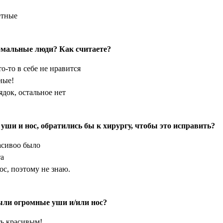
етные
рмальные люди? Как считаете?
о-то в себе не нравится
ные!
док, остальное нет
уши и нос, обратились бы к хирургу, чтобы это исправить?
расивоо было
та
с, поэтому не знаю.
ыли огромные уши и/или нос?
ть красивым!