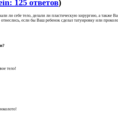
in: 125 ответов
)
али ли себе тело, делали ли пластическую хирургию, а также В
 отнеслись, если бы Ваш ребенок сделал татуировку или прокол
ки?
вое тело!
роколото!