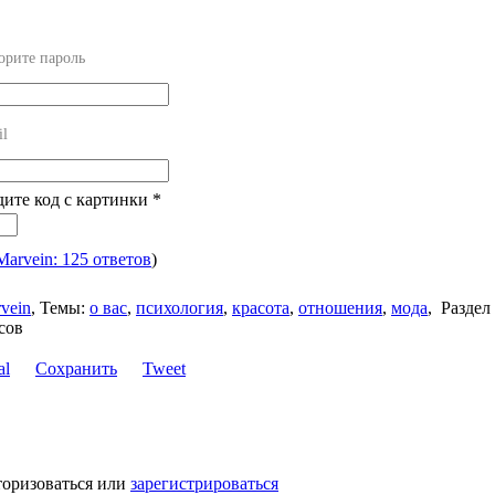
орите пароль
il
дите код с картинки
*
Marvein: 125 ответов
)
vein
,
Темы:
о вас
,
психология
,
красота
,
отношения
,
мода
,
Раздел
сов
Сохранить
Tweet
торизоваться или
зарегистрироваться