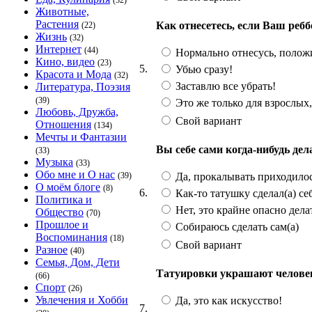
(32)
Животные,
Растения
Как отнесетесь, если Ваш ребб
(22)
Жизнь
(32)
Интернет
(44)
Нормально отнесусь, положит
Кино, видео
(23)
5.
Убью сразу!
Красота и Мода
(32)
Заставлю все убрать!
Литература, Поэзия
(39)
Это же только для взрослых,
Любовь, Дружба,
Свой вариант
Отношения
(134)
Мечты и Фантазии
Вы себе сами когда-нибудь дел
(33)
Музыка
(33)
Обо мне и О нас
Да, прокалывать приходило
(39)
О моём блоге
(8)
6.
Как-то татушку сделал(а) себ
Политика и
Нет, это крайне опасно дела
Общество
(70)
Прошлое и
Собираюсь сделать сам(а)
Воспоминания
(18)
Свой вариант
Разное
(40)
Семья, Дом, Дети
Татуировки украшают человек
(66)
Спорт
(26)
Увлечения и Хобби
Да, это как искусство!
7.