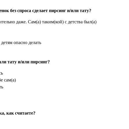
енок без спроса сделает пирсинг и/или тату?
ельно даже. Сам(а) таким(кой) с детства был(а)
 детям опасно делать
али тату и/или пирсинг?
сь
е сам(а)
ть
а, как считаете?