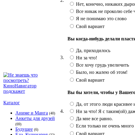
2.
Нет, конечно, никаких дырок
Все никак не проколю себе 
Я не понимаю это слово
Свой вариант
Вы когда-нибудь делали плас
Да, приходилось
3.
Ни за что!
Все хочу грудь увеличить
Было, но жалею об этом!
Свой вариант
Вы бы хотели, чтобы у Вашег
Каталог
Да, от этого люди красивее 
4.
Ни за что! Я с таким(ой) даж
Аниме и Манга
(40)
Анкеты для друзей
Да мне все равно.
(69)
Если только не очень много 
Будущее
(6)
Свой вариант
Еда, Кулинария