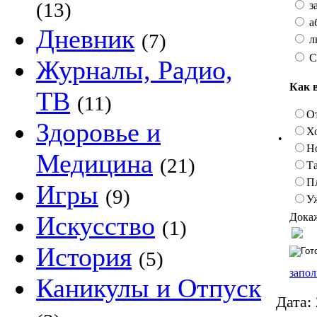
(13)
з
а
Дневник
(7)
л
С
Журналы, Радио,
Как 
ТВ
(11)
О
Здоровье и
Х
•
Н
Медицина
(21)
Та
П
Игры
(9)
У
Докаж
Искусство
(1)
История
(5)
запол
Каникулы и Отпуск
Дата: