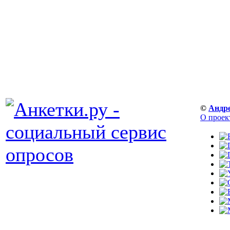
©
Андр
О проек