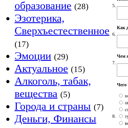
образование
(28)
5.
Эзотерика,
Сверхъестественное
Как 
6.
(17)
Эмоции
(29)
Чем 
7.
Актуальное
(15)
Алкоголь, табак,
Чего
вещества
(5)
н
Города и страны
о
(7)
с
Деньги, Финансы
8.
т
в