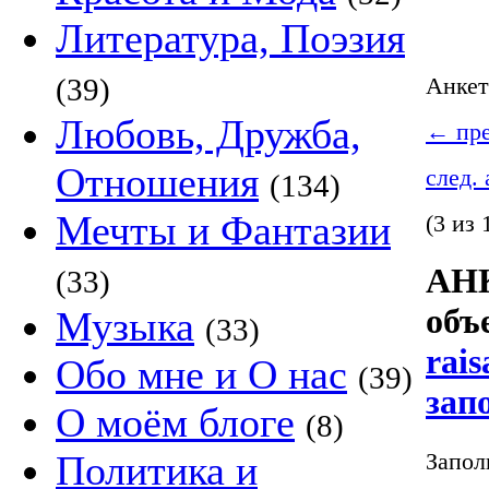
Литература, Поэзия
(39)
Анке
Любовь, Дружба,
←
пре
Отношения
след.
(134)
Мечты и Фантазии
(3 из 
АНК
(33)
объ
Музыка
(33)
rais
Обо мне и О нас
(39)
зап
О моём блоге
(8)
Запол
Политика и