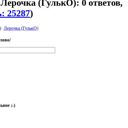
я Лерочка (ГулькО): 0 ответов,
: 25287
)
Лерочка (ГулькО)
слово/
ное ;-)