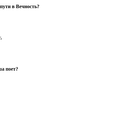
 пути в Вечность?
.
ша поет?