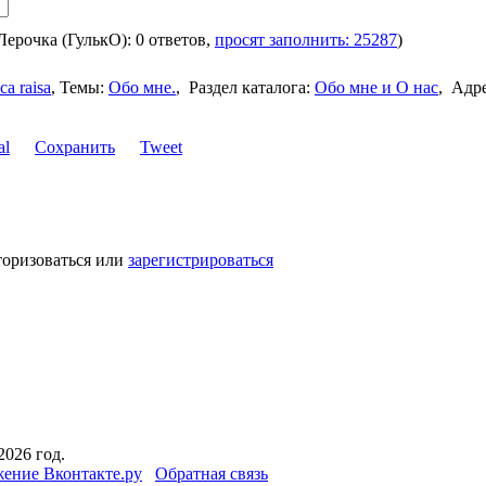
 Лерочка (ГулькО): 0 ответов,
просят заполнить: 25287
)
са raisa
,
Темы:
Обо мне.
,
Раздел каталога:
Обо мне и О нас
,
Адр
Сохранить
Tweet
торизоваться или
зарегистрироваться
2026 год.
ение Вконтакте.ру
Обратная связь