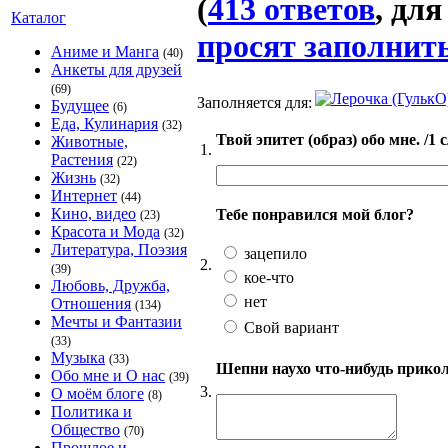
(
413 ответов
, дл
Каталог
просят заполнить
Аниме и Манга
(40)
Анкеты для друзей
(69)
Заполняется для:
Будущее
(6)
Еда, Кулинария
(32)
Твой эпитет (образ) обо мне. /1 
Животные,
1.
Растения
(22)
Жизнь
(32)
Интернет
(44)
Кино, видео
Тебе понравился мой блог?
(23)
Красота и Мода
(32)
Литература, Поэзия
зацепило
2.
(39)
кое-что
Любовь, Дружба,
нет
Отношения
(134)
Мечты и Фантазии
Свой вариант
(33)
Музыка
(33)
Шепни наухо что-нибудь приколь
Обо мне и О нас
(39)
3.
О моём блоге
(8)
Политика и
Общество
(70)
Прошлое и