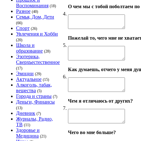
Воспоминания
О чем мы с тобой поболтаем по
(18)
Разное
(40)
4.
Семья, Дом, Дети
(66)
Спорт
(26)
Увлечения и Хобби
Пожелай то, чего мне не хватает
(20)
5.
Школа и
образование
(28)
Эзотерика,
Сверхъестественное
(17)
Как думаешь, отчего у меня ду
Эмоции
(29)
6.
Актуальное
(15)
Алкоголь, табак,
вещества
(5)
Города и страны
(7)
Чем я отличаюсь от других?
Деньги, Финансы
7.
(13)
Дневник
(7)
Журналы, Радио,
ТВ
(11)
Здоровье и
Чего во мне больше?
Медицина
(21)