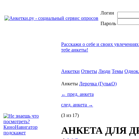
Логин
Пароль
Расскажи о себе и своих увлечениях
тебе анкеты!
Анкетки
Ответы
Люди
Темы
Однок
Анкеты
Лерочка (ГулькО)
←
пред. анкета
след. анкета
→
(3 из 17)
АНКЕТА ДЛЯ ДРУ