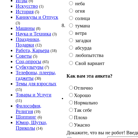
Игры
(9)
неба
Искусство
(1)
огня
История
(5)
Каникулы и Отпуск
солнца
(3)
8.
тумана
Машины
(8)
ветра
Наука и Техника
(3)
Праздники,
загадки
Подарки
(12)
абсурда
Работа, Карьера
(18)
любопытства
Советы
(5)
Соц.опросы
(65)
Свой вариант
Субкультуры
(7)
Телефоны, плееры,
Как вам эта анкета?
гаджеты
(30)
Темы для взрослых
Отлично
(15)
Товары и Услуги
Хорошо
•
(11)
Нормально
Философия,
Так себе
Религия
(19)
Шоппинг
Плохо
(6)
Юмор, Шутки,
Ужасно
Приколы
(14)
Докажите, что вы не робот! Введ