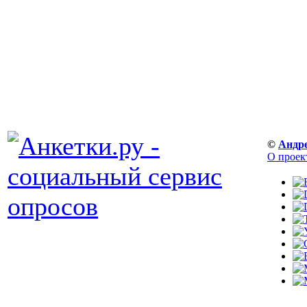
©
Андр
О проек