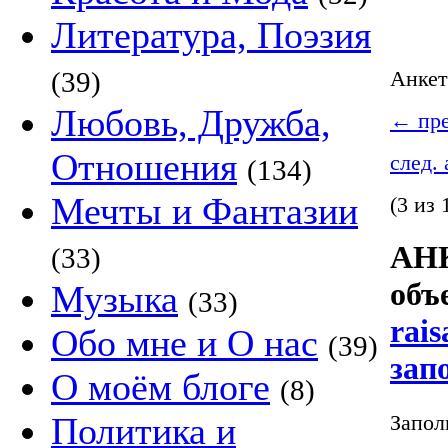
Литература, Поэзия
(39)
Анке
Любовь, Дружба,
←
пре
Отношения
след.
(134)
Мечты и Фантазии
(3 из 
АНК
(33)
объ
Музыка
(33)
rais
Обо мне и О нас
(39)
зап
О моём блоге
(8)
Запол
Политика и