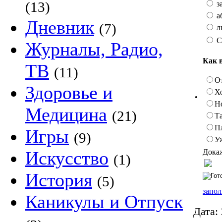
(13)
з
а
Дневник
(7)
л
С
Журналы, Радио,
Как 
ТВ
(11)
О
Здоровье и
Х
•
Н
Медицина
(21)
Та
П
Игры
(9)
У
Докаж
Искусство
(1)
История
(5)
запол
Каникулы и Отпуск
Дата: