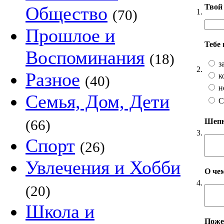
Твой 
Общество
(70)
1.
Прошлое и
Тебе
Воспоминания
(18)
з
2.
Разное
к
(40)
н
Семья, Дом, Дети
С
Шепни
(66)
3.
Спорт
(26)
Увлечения и Хобби
О чем
4.
(20)
Школа и
Пожел