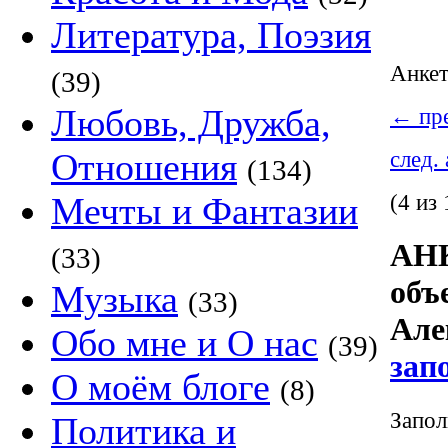
Литература, Поэзия
Анке
(39)
Любовь, Дружба,
←
пре
Отношения
след.
(134)
(4 из 
Мечты и Фантазии
АНК
(33)
объ
Музыка
(33)
Але
Обо мне и О нас
(39)
зап
О моём блоге
(8)
Запол
Политика и