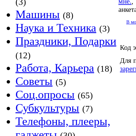
(3)
мне.
анкет
Машины
(8)
В м
Наука и Техника
(3)
Праздники, Подарки
Код э
(12)
Для 
Работа, Карьера
(18)
заре
Советы
(5)
Соц.опросы
(65)
Субкультуры
(7)
Телефоны, плееры,
гаджеты
(30)