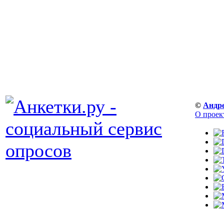
©
Андр
О проек