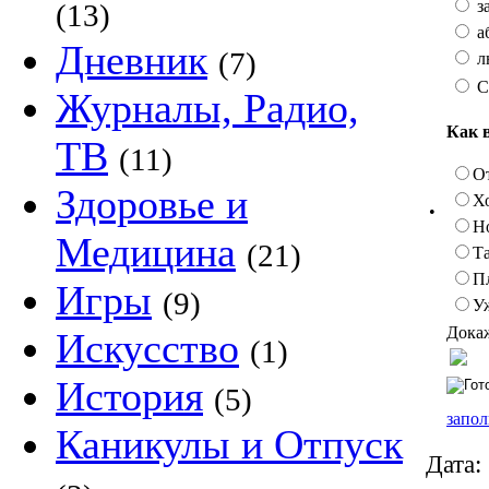
з
(13)
а
Дневник
(7)
л
С
Журналы, Радио,
Как 
ТВ
(11)
О
Здоровье и
Х
•
Н
Медицина
(21)
Та
П
Игры
(9)
У
Докаж
Искусство
(1)
История
(5)
запол
Каникулы и Отпуск
Дата: