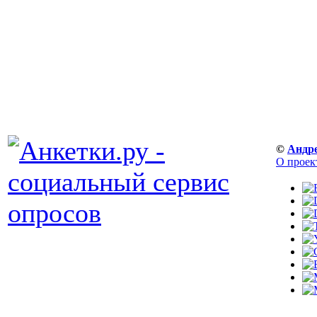
©
Андр
О проек