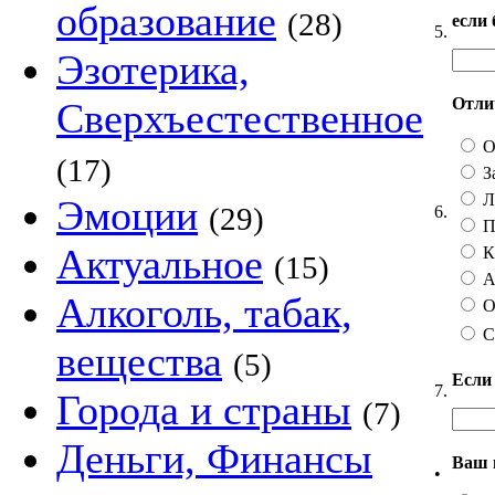
образование
(28)
если
5.
Эзотерика,
Отлич
Сверхъестественное
О
(17)
З
Ли
Эмоции
(29)
6.
П
Актуальное
Ка
(15)
А 
Алкоголь, табак,
О
С
вещества
(5)
Если
7.
Города и страны
(7)
Деньги, Финансы
Ваш 
•