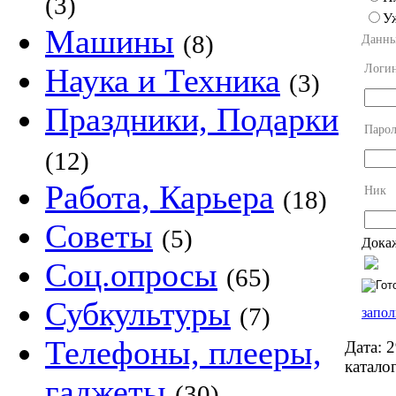
(3)
У
Машины
(8)
Данны
Логи
Наука и Техника
(3)
Праздники, Подарки
Парол
(12)
Работа, Карьера
Ник
(18)
Советы
(5)
Докаж
Соц.опросы
(65)
Субкультуры
(7)
запол
Телефоны, плееры,
Дата:
2
каталог
гаджеты
(30)