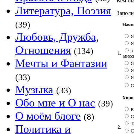
Кем бы
Литература, Поэзия
Заполн
(39)
Начн
Любовь, Дружба,
Я
Я
Отношения
(134)
а 
1.
мисс
Мечты и Фантазии
Я
Я
(33)
Я 
С
Музыка
(33)
Хорош
Обо мне и О нас
(39)
К
О моём блоге
(8)
Со
Т
Политика и
2.
С