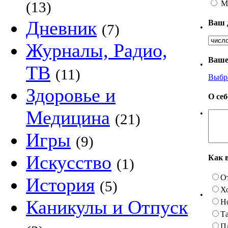
М
(13)
Дневник
Ваш 
(7)
•
Журналы, Радио,
Ваше
•
ТВ
(11)
Выбр
Здоровье и
О се
Медицина
•
(21)
Игры
(9)
Искусство
Как 
(1)
О
История
(5)
Х
•
Каникулы и Отпуск
Н
Та
П