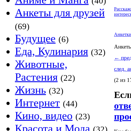
(40)
Анкеты для друзей
Расскаж
интерес
(69)
Анкетк
Будущее
(6)
Анкет
Еда, Кулинария
(32)
←
пред
Животные,
след. 
Растения
(22)
(2 из 1
Жизнь
(32)
Если
Интернет
(44)
отв
Кино, видео
про
(23)
Красота и Мода
(32)