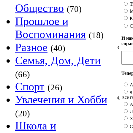
Т
Общество
(70)
М
Прошлое и
К
С
Воспоминания
(18)
И на
спра
Разное
(40)
3.
Семья, Дом, Дети
(66)
Тепе
Спорт
А
(26)
я 
Увлечения и Хобби
все г
4.
А 
(20)
Лу
Хо
Школа и
С