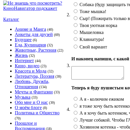
Собака (буду защищать те
Тоже мышка!
2.
Сыр! (Пожирать только в
Каталог
Твоя уютная норка
Аниме и Манга
(40)
Мышеловка
Анкеты для друзей
(69)
Клавиатура!
Будущее
(6)
Еда, Кулинария
(32)
Свой вариант
Животные, Растения
(22)
Жизнь
(32)
И наконец напиши, с какой
Интернет
(44)
3.
Кино, видео
(23)
Красота и Мода
(32)
Литература, Поэзия
(39)
Любовь, Дружба,
Отношения
(134)
Теперь я буду пушистым ко
Мечты и Фантазии
(33)
Музыка
(33)
А я - колючим ежиком
Обо мне и О нас
(39)
я тоже хочу быть котенко
О моём блоге
(8)
4.
Политика и Общество
А я хочу быть котенком, 
(70)
Лучше собакой. Чтобы ГАВ
Прошлое и
Хозяином котенка - чтобы
Воспоминания
(18)