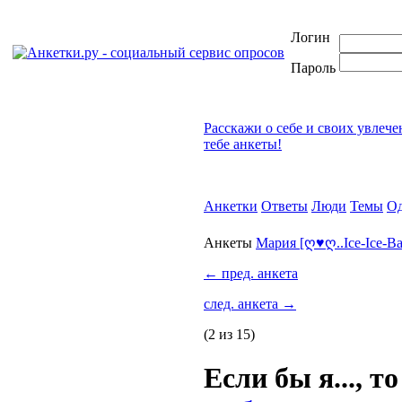
Логин
Пароль
Расскажи о себе и своих увлеч
тебе анкеты!
Анкетки
Ответы
Люди
Темы
Од
Анкеты
Мария [ღ♥ღ..Ice-Ice-B
←
пред. анкета
след. анкета
→
(2 из 15)
Если бы я..., то