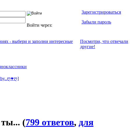
Зарегистрироваться
Забыли пароль
Войти через:
ениях - выбери и заполни интересные
Посмотри, что отвeчали
другие!
ноклассники
aby..ღ♥ღ]
 ты...
(
799 ответов
,
для