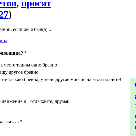
етов
,
просят
27
)
ной, если бы я был(а)...
ина
уравьишка?
*
 вместе тащим одно бревно
ащу другое бревно
 не таскаю бревна, у меня другая миссия на этой планете!
 движение и - отдыхайте, друзья!
 ты - ...
*