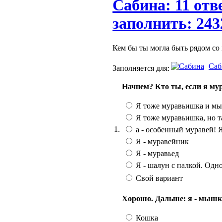
Сабина: 11 отв
заполнить: 243
Кем бы ты могла быть рядом со м
Саб
Заполняется для:
Начнем? Кто ты, если я м
Я тоже муравьишка и мы
Я тоже муравьишка, но т
1.
а - особенный муравей! Я
Я - муравейник
Я - муравьед
Я - шалун с палкой. Одно
Свой вариант
Хорошо. Дальше: я - мышка,
Кошка