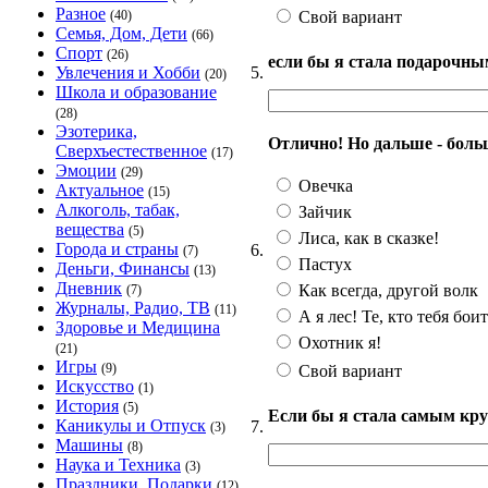
Разное
Свой вариант
(40)
Семья, Дом, Дети
(66)
Спорт
(26)
если бы я стала подарочны
5.
Увлечения и Хобби
(20)
Школа и образование
(28)
Эзотерика,
Отлично! Но дальше - больше
Сверхъестественное
(17)
Эмоции
(29)
Овечка
Актуальное
(15)
Алкоголь, табак,
Зайчик
вещества
(5)
Лиса, как в сказке!
Города и страны
6.
(7)
Пастух
Деньги, Финансы
(13)
Дневник
Как всегда, другой волк
(7)
Журналы, Радио, ТВ
(11)
А я лес! Те, кто тебя боит
Здоровье и Медицина
Охотник я!
(21)
Игры
(9)
Свой вариант
Искусство
(1)
История
(5)
Если бы я стала самым кру
Каникулы и Отпуск
7.
(3)
Машины
(8)
Наука и Техника
(3)
Праздники, Подарки
(12)