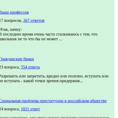
Ваша профессия
17 вопросов,
267 ответов
Итак, начну:
В последнее время очень часто сталкиваюсь с тем, что
школьник не то что бы не может ...
Гражданские браки
23 вопроса,
554 ответа
Разрешить или запретить, вредно или полезно, вступать или
не вступать - какой точки зрения придержив...
Социальная проблема проституции в российском обществе
24 вопроса,
1021 ответ
пишу курсовую, для этого нужно провести социологическое