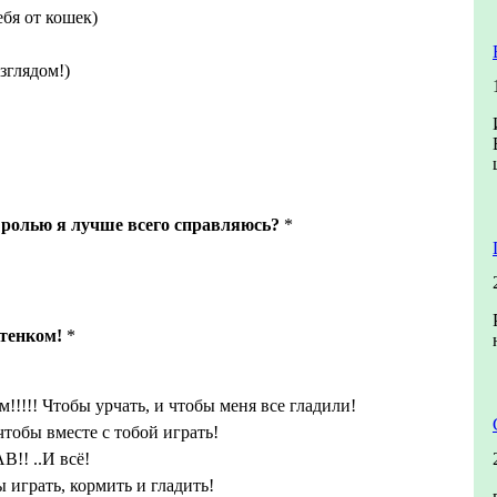
бя от кошек)
зглядом!)
 ролью я лучше всего справляюсь?
*
тенком!
*
м!!!!! Чтобы урчать, и чтобы меня все гладили!
чтобы вместе с тобой играть!
!! ..И всё!
 играть, кормить и гладить!