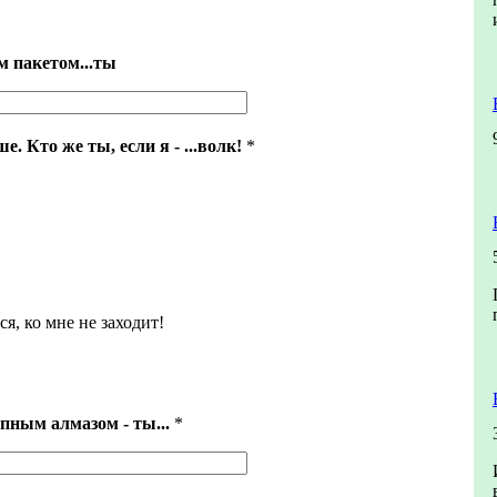
м пакетом...ты
. Кто же ты, если я - ...волк!
*
ся, ко мне не заходит!
пным алмазом - ты...
*