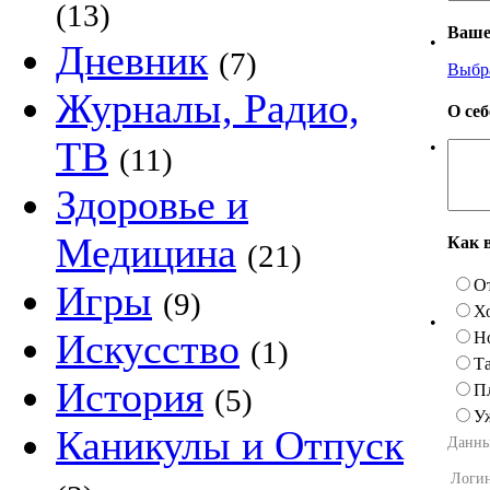
(13)
Ваше
•
Дневник
(7)
Выбр
Журналы, Радио,
О се
ТВ
•
(11)
Здоровье и
Медицина
Как 
(21)
О
Игры
(9)
Х
•
Искусство
Н
(1)
Та
История
П
(5)
У
Каникулы и Отпуск
Данны
Логи