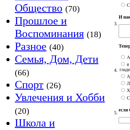
Общество
С
(70)
И на
Прошлое и
3.
Воспоминания
(18)
Разное
(40)
Тепе
Семья, Дом, Дети
А
я 
глад
4.
(66)
А 
Спорт
(26)
Лу
Хо
Увлечения и Хобби
С
(20)
если
5.
Школа и