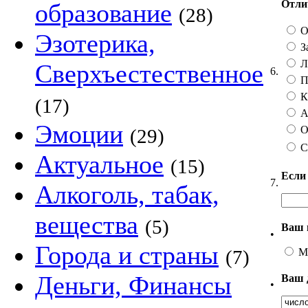
Отлич
образование
(28)
О
Эзотерика,
З
Ли
Сверхъестественное
6.
П
Ка
(17)
А 
Эмоции
О
(29)
С
Актуальное
(15)
Если
7.
Алкоголь, табак,
вещества
(5)
Ваш 
•
Города и страны
М
(7)
Деньги, Финансы
Ваш 
•