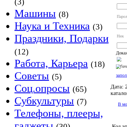
(3)
Машины
(8)
Парол
Наука и Техника
(3)
Праздники, Подарки
Ник
(12)
Докаж
Работа, Карьера
(18)
Советы
(5)
запол
Соц.опросы
Дата:
2
(65)
катало
Субкультуры
(7)
В м
Телефоны, плееры,
гаджеты
(30)
Код э