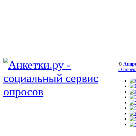
©
Андр
О проек