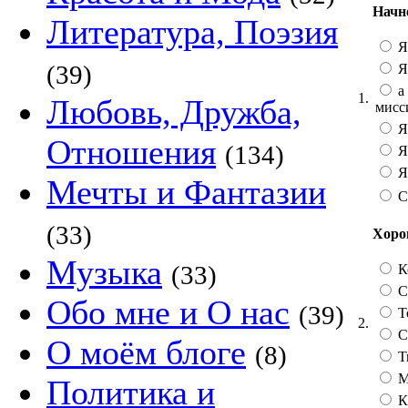
Начн
Литература, Поэзия
Я
(39)
Я
а 
1.
Любовь, Дружба,
мисс
Я
Отношения
(134)
Я
Я 
Мечты и Фантазии
С
(33)
Хорош
Музыка
(33)
К
Со
Обо мне и О нас
(39)
Т
2.
С
О моём блоге
(8)
Т
М
Политика и
К