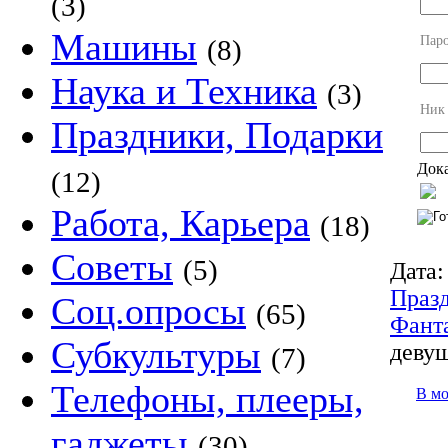
(3)
Машины
Пар
(8)
Наука и Техника
(3)
Ник
Праздники, Подарки
Дока
(12)
Работа, Карьера
(18)
Советы
(5)
Дата:
Праз
Соц.опросы
(65)
Фант
Субкультуры
девуш
(7)
Телефоны, плееры,
В м
гаджеты
(30)