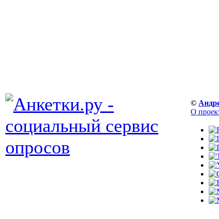
©
Андр
О проек