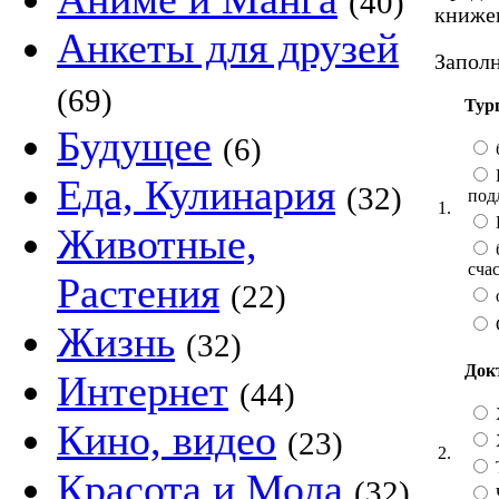
(40)
книже
Анкеты для друзей
Заполн
(69)
Тур
Будущее
(6)
Еда, Кулинария
(32)
под
1.
Животные,
сча
Растения
(22)
Жизнь
(32)
Док
Интернет
(44)
Кино, видео
(23)
2.
Красота и Мода
(32)