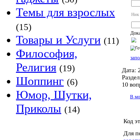
Темы для взрослых
Ник
(15)
Дока
Товары и Услуги
(11)
Философия,
запо
Религия
(19)
Дата:
2
Раздел
Шоппинг
(6)
10 воп
Юмор, Шутки,
В м
Приколы
(14)
Код э
Для п