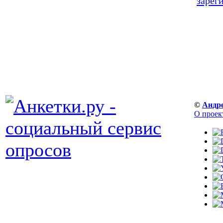
зарег
©
Андр
О проек