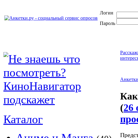
Логин
Пароль
Расскаж
интерес
Анкетк
Как
(
26 
Каталог
про
Аниме и Манга
Предст