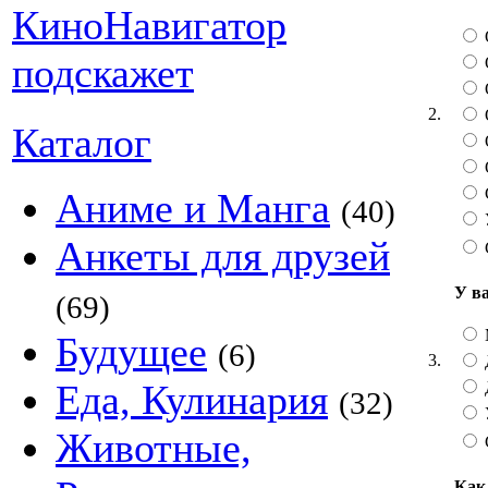
2.
Каталог
О
О
Аниме и Манга
(40)
Анкеты для друзей
У в
(69)
Будущее
(6)
3.
Еда, Кулинария
(32)
Животные,
Как