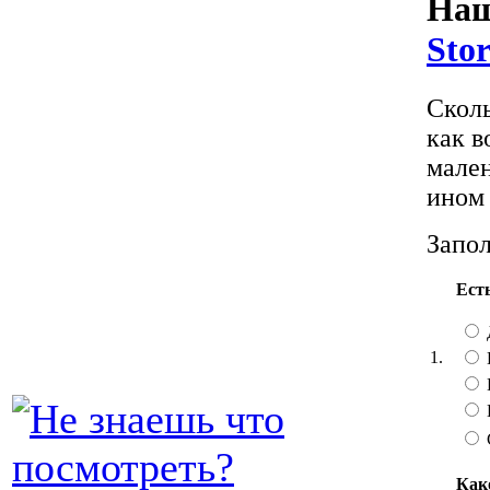
На
Sto
Сколь
как в
мален
ином 
Запол
Есть
1.
Как