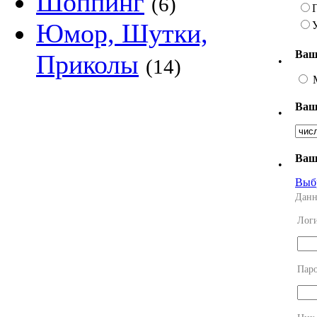
Шоппинг
(6)
Юмор, Шутки,
Ваш
Приколы
•
(14)
Ваш
•
Ваш
•
Выб
Данн
Лог
Пар