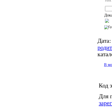
Ник
Дока
Дата:
роди
катал
В м
Код 
Для 
заре