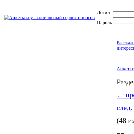
Логин
Пароль
Расскаж
интерес
Анкетк
Разде
←
пре
след.
(48 и