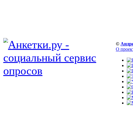
©
Андр
О проек