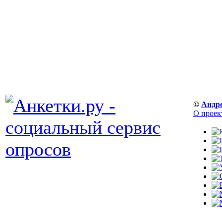
©
Андр
О проек