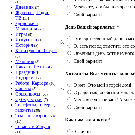
(13)
Мечтаете, как бы поскорее п
Дневник
(7)
Журналы, Радио,
Свой вариант
ТВ
(11)
Здоровье и
День Вашей зарплаты:
*
Медицина
(21)
Игры
(9)
Это единственный день в меся
Искусство
(1)
6.
История
О, есть повод отметить это с
(5)
Каникулы и Отпуск
Обычный день, хотя немного
(3)
Свой вариант
Машины
(8)
Наука и Техника
(3)
Праздники,
Хотели бы Вы сменить свою ра
Подарки
(12)
Работа, Карьера
(18)
О нет! Это мой второй дом!
7.
Советы
(5)
С радостью, особенно коллек
Соц.опросы
(65)
Субкультуры
Меня все устраивает! А може
(7)
Телефоны, плееры,
Свой вариант
гаджеты
(30)
Темы для взрослых
Как вам эта анкета?
(15)
Товары и Услуги
Отлично
(11)