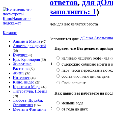
ответов
,
для дОл
заполнить: 1
)
Чем для вас является работа
Каталог
дОлька Апельсина
Заполняется для:
Аниме и Манга
(40)
Анкеты для друзей
Первое, что Вы делаете, прийдя
(69)
Будущее
(6)
наливаю чашечку кофе (чая) и
Еда, Кулинария
(32)
1.
Животные,
судорожно собираю мозги в к
Растения
(22)
пару часов перессказываю ко
Жизнь
(32)
составляю план дел на день
Интернет
(44)
Кино, видео
Свой вариант
(23)
Красота и Мода
(32)
Литература, Поэзия
Как давно вы работаете на пос
(39)
Любовь, Дружба,
меньше года
Отношения
(134)
2.
от года до двух
Мечты и Фантазии