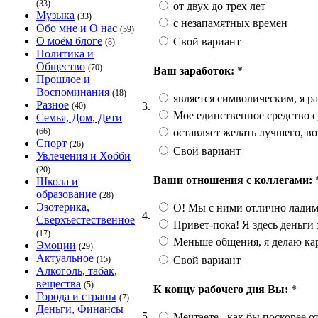
(33)
от двух до трех лет
Музыка
(33)
с незапамятных времен
Обо мне и О нас
(39)
О моём блоге
Свой вариант
(8)
Политика и
Общество
(70)
Ваш заработок:
*
Прошлое и
Воспоминания
(18)
является символическим, я р
Разное
3.
(40)
Мое единственное средство 
Семья, Дом, Дети
оставляет желать лучшего, в
(66)
Спорт
(26)
Свой вариант
Увлечения и Хобби
(20)
Ваши отношения с коллегами:
Школа и
образование
(28)
Эзотерика,
О! Мы с ними отлично ладим,
4.
Сверхъестественное
Привет-пока! Я здесь деньги 
(17)
Меньше общения, я делаю ка
Эмоции
(29)
Актуальное
Свой вариант
(15)
Алкоголь, табак,
вещества
(5)
К концу рабочего дня Вы:
*
Города и страны
(7)
Деньги, Финансы
5.
Мечтаете , как бы поскорее о