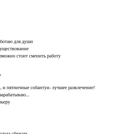
аботаю для души
существование
озможно стоит сменить работу
*
 и пятничные собантуи- лучшее развлечение!
зарабатываю...
рьеру
тсюда сбежать