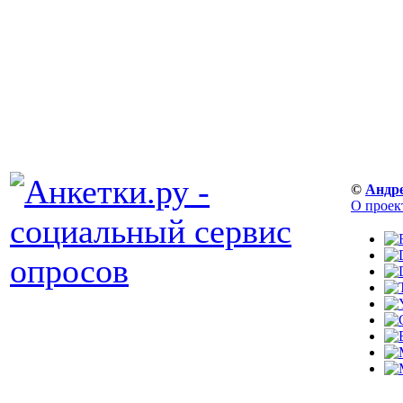
©
Андр
О проек