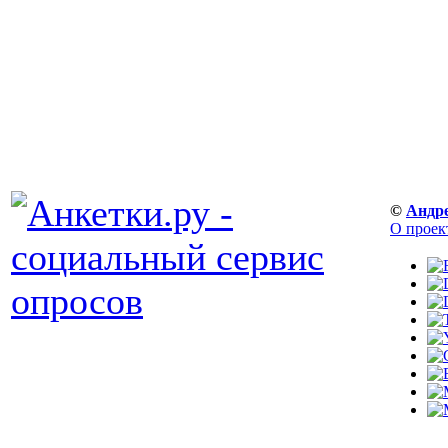
©
Андр
О проек