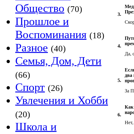
Общество
Мед
(70)
Пре
3.
Прошлое и
Скор
Воспоминания
(18)
Пут
пре
Разное
4.
(40)
Да, 
Семья, Дом, Дети
Есл
(66)
два
5.
про
Спорт
(26)
За П
Увлечения и Хобби
Как
(20)
наро
6.
Нет,
Школа и