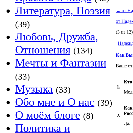
Литература, Поэзия
←
от На
от Наде
(39)
(3 из 12)
Любовь, Дружба,
Надежд
Отношения
(134)
Как Вы 
Мечты и Фантазии
Ваше от
(33)
Кто
Музыка
1.
(33)
Мед
Обо мне и О нас
(39)
Как
О моём блоге
Рос
(8)
2.
Да.
Политика и