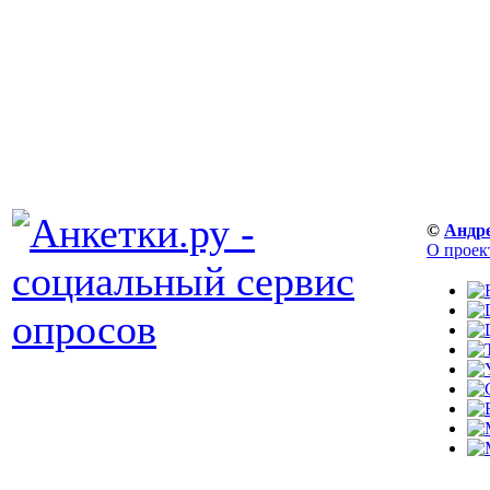
©
Андр
О проек