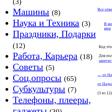
(3)
Машины
Все отв
(8)
Наука и Техника
(3)
В м
мир
Праздники, Подарки
(12)
Код это
Работа, Карьера
(18)
Для пол
зарегис
Советы
(5)
Соц.опросы
←
от На
(65)
от Наде
Субкультуры
(7)
(3 из 12)
Телефоны, плееры,
гаджеты
(30)