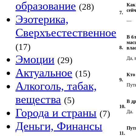
образование
(28)
Как
сейч
7.
Эзотерика,
—
Сверхъестественное
В б
мас
(17)
8.
вла
Эмоции
(29)
Да,
Актуальное
(15)
Кто 
9.
Алкоголь, табак,
Пут
вещества
(5)
В д
10.
Города и страны
(7)
Да.
Деньги, Финансы
Пут
11.