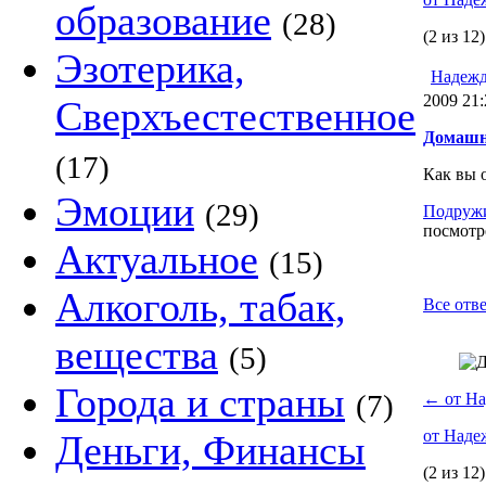
образование
(28)
(2 из 12)
Эзотерика,
Надежд
2009 21:
Сверхъестественное
Домашн
(17)
Как вы 
Эмоции
(29)
Подруж
посмотре
Актуальное
(15)
Алкоголь, табак,
Все отв
вещества
(5)
Города и страны
(7)
←
от На
от Наде
Деньги, Финансы
(2 из 12)