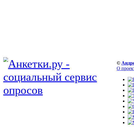
©
Андр
О проек